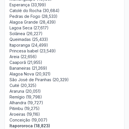
Esperança (33,199)
Catolé do Rocha (30,684)
Pedras de Fogo (28,533)
Alagoa Grande (28,439)
Lagoa Seca (27,617)
Solânea (26,227)
Queimadas (25,433)
Itaporanga (24,499)
Princesa Isabel (23,549)
Areia (22,656)
Caaporã (21,955)
Bananeiras (21,269)
Alagoa Nova (20,921)
São José de Piranhas (20,329)
Cuité (20,325)
Araruna (20,051)
Remígio (19,798)
Alhandra (19,727)
Pitimbu (19,275)
Aroeiras (19,116)
Conceição (19,007)
Itapororoca (18,823)