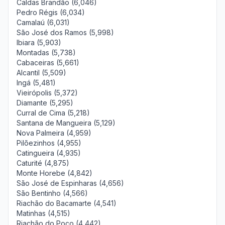
Caldas Brandão (6,046)
Pedro Régis (6,034)
Camalaú (6,031)
São José dos Ramos (5,998)
Ibiara (5,903)
Montadas (5,738)
Cabaceiras (5,661)
Alcantil (5,509)
Ingá (5,481)
Vieirópolis (5,372)
Diamante (5,295)
Curral de Cima (5,218)
Santana de Mangueira (5,129)
Nova Palmeira (4,959)
Pilõezinhos (4,955)
Catingueira (4,935)
Caturité (4,875)
Monte Horebe (4,842)
São José de Espinharas (4,656)
São Bentinho (4,566)
Riachão do Bacamarte (4,541)
Matinhas (4,515)
Riachão do Poço (4,442)