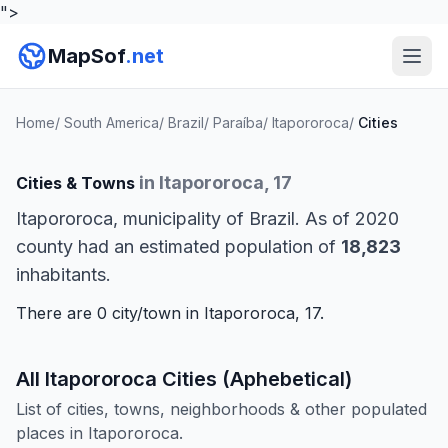
">
MapSof
.net
Home
/
South America
/
Brazil
/
Paraíba
/
Itapororoca
/
Cities
in Itapororoca, 17
Cities & Towns
Itapororoca, municipality of Brazil. As of 2020
county had an estimated population of
18,823
inhabitants.
There are 0 city/town in Itapororoca, 17.
All Itapororoca Cities (Aphebetical)
List of cities, towns, neighborhoods & other populated
places in Itapororoca.