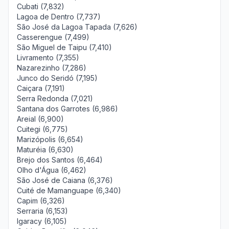
Cubati (7,832)
Lagoa de Dentro (7,737)
São José da Lagoa Tapada (7,626)
Casserengue (7,499)
São Miguel de Taipu (7,410)
Livramento (7,355)
Nazarezinho (7,286)
Junco do Seridó (7,195)
Caiçara (7,191)
Serra Redonda (7,021)
Santana dos Garrotes (6,986)
Areial (6,900)
Cuitegi (6,775)
Marizópolis (6,654)
Maturéia (6,630)
Brejo dos Santos (6,464)
Olho d'Água (6,462)
São José de Caiana (6,376)
Cuité de Mamanguape (6,340)
Capim (6,326)
Serraria (6,153)
Igaracy (6,105)