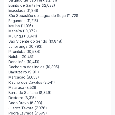
Salgado de São Félix (12,131)
Bonito de Santa Fé (12,022)
Imaculada (11,848)
São Sebastião de Lagoa de Roça (11,728)
Fagundes (11,215)
Itatuba (11,016)
Manaíra (10,972)
Mulungu (10,941)
São Vicente do Seridó (10,848)
Juripiranga (10,793)
Pirpirituba (10,584)
Natuba (10,451)
Dona Inês (10,413)
Cachoeira dos Índios (10,305)
Umbuzeiro (9,911)
Marcação (8,653)
Riacho dos Cavalos (8,541)
Mataraca (8,539)
Barra de Santana (8,349)
Desterro (8,315)
Gado Bravo (8,303)
Juarez Távora (7,976)
Pedra Lavrada (7,899)