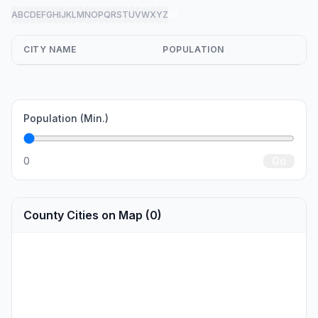
A
B
C
D
E
F
G
H
I
J
K
L
M
N
O
P
Q
R
S
T
U
V
W
X
Y
Z
all
CITY NAME
POPULATION
Population (Min.)
0
Go
County Cities on Map (0)