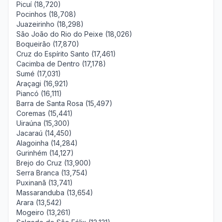
Picuí (18,720)
Pocinhos (18,708)
Juazeirinho (18,298)
São João do Rio do Peixe (18,026)
Boqueirão (17,870)
Cruz do Espírito Santo (17,461)
Cacimba de Dentro (17,178)
Sumé (17,031)
Araçagi (16,921)
Piancó (16,111)
Barra de Santa Rosa (15,497)
Coremas (15,441)
Uiraúna (15,300)
Jacaraú (14,450)
Alagoinha (14,284)
Gurinhém (14,127)
Brejo do Cruz (13,900)
Serra Branca (13,754)
Puxinanã (13,741)
Massaranduba (13,654)
Arara (13,542)
Mogeiro (13,261)