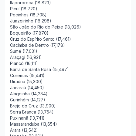
Itapororoca (18,823)
Picuí (18,720)
Pocinhos (18,708)
Juazeirinho (18,298)
São João do Rio do Peixe (18,026)
Boqueirão (17,870)
Cruz do Espírito Santo (17,461)
Cacimba de Dentro (17,178)
Sumé (17,031)
Araçagi (16,921)
Piancó (16,111)
Barra de Santa Rosa (15,497)
Coremas (15,441)
Uiraúna (15,300)
Jacaraú (14,450)
Alagoinha (14,284)
Gurinhém (14,127)
Brejo do Cruz (13,900)
Serra Branca (13,754)
Puxinanã (13,741)
Massaranduba (13,654)
Arara (13,542)