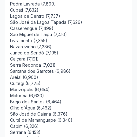
Pedra Lavrada (7,899)
Cubati (7,832)
Lagoa de Dentro (7,737)
São José da Lagoa Tapada (7,626)
Casserengue (7,499)
São Miguel de Taipu (7,410)
Livramento (7,355)
Nazarezinho (7,286)
Junco do Seridó (7,195)
Caiçara (7,191)
Serra Redonda (7,021)
Santana dos Garrotes (6,986)
Areial (6,900)
Cuitegi (6,775)
Marizópolis (6,654)
Maturéia (6,630)
Brejo dos Santos (6,464)
Olho d'Água (6,462)
São José de Caiana (6,376)
Cuité de Mamanguape (6,340)
Capim (6,326)
Serraria (6,153)