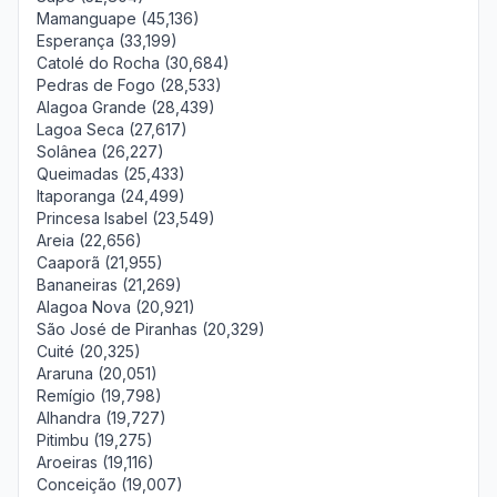
Mamanguape (45,136)
Esperança (33,199)
Catolé do Rocha (30,684)
Pedras de Fogo (28,533)
Alagoa Grande (28,439)
Lagoa Seca (27,617)
Solânea (26,227)
Queimadas (25,433)
Itaporanga (24,499)
Princesa Isabel (23,549)
Areia (22,656)
Caaporã (21,955)
Bananeiras (21,269)
Alagoa Nova (20,921)
São José de Piranhas (20,329)
Cuité (20,325)
Araruna (20,051)
Remígio (19,798)
Alhandra (19,727)
Pitimbu (19,275)
Aroeiras (19,116)
Conceição (19,007)