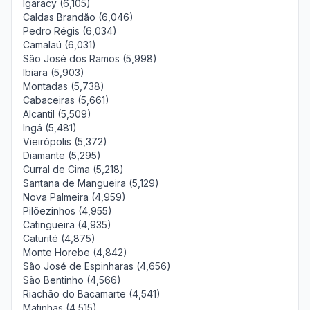
Igaracy (6,105)
Caldas Brandão (6,046)
Pedro Régis (6,034)
Camalaú (6,031)
São José dos Ramos (5,998)
Ibiara (5,903)
Montadas (5,738)
Cabaceiras (5,661)
Alcantil (5,509)
Ingá (5,481)
Vieirópolis (5,372)
Diamante (5,295)
Curral de Cima (5,218)
Santana de Mangueira (5,129)
Nova Palmeira (4,959)
Pilõezinhos (4,955)
Catingueira (4,935)
Caturité (4,875)
Monte Horebe (4,842)
São José de Espinharas (4,656)
São Bentinho (4,566)
Riachão do Bacamarte (4,541)
Matinhas (4,515)