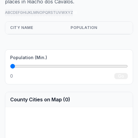
places in Riacho dos Cavalos.
A
B
C
D
E
F
G
H
I
J
K
L
M
N
O
P
Q
R
S
T
U
V
W
X
Y
Z
all
CITY NAME
POPULATION
Population (Min.)
0
Go
County Cities on Map (0)