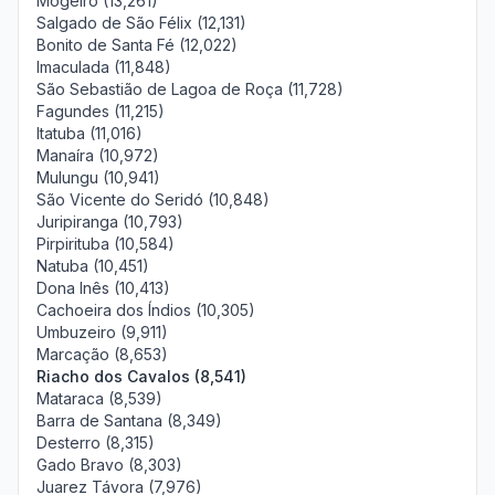
Mogeiro (13,261)
Salgado de São Félix (12,131)
Bonito de Santa Fé (12,022)
Imaculada (11,848)
São Sebastião de Lagoa de Roça (11,728)
Fagundes (11,215)
Itatuba (11,016)
Manaíra (10,972)
Mulungu (10,941)
São Vicente do Seridó (10,848)
Juripiranga (10,793)
Pirpirituba (10,584)
Natuba (10,451)
Dona Inês (10,413)
Cachoeira dos Índios (10,305)
Umbuzeiro (9,911)
Marcação (8,653)
Riacho dos Cavalos (8,541)
Mataraca (8,539)
Barra de Santana (8,349)
Desterro (8,315)
Gado Bravo (8,303)
Juarez Távora (7,976)