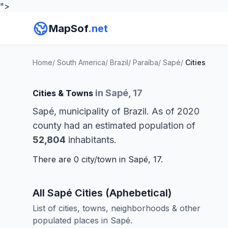
">
MapSof
.net
Home
/
South America
/
Brazil
/
Paraíba
/
Sapé
/
Cities
in Sapé, 17
Cities & Towns
Sapé, municipality of Brazil. As of 2020
county had an estimated population of
52,804
inhabitants.
There are 0 city/town in Sapé, 17.
All Sapé Cities (Aphebetical)
List of cities, towns, neighborhoods & other
populated places in Sapé.