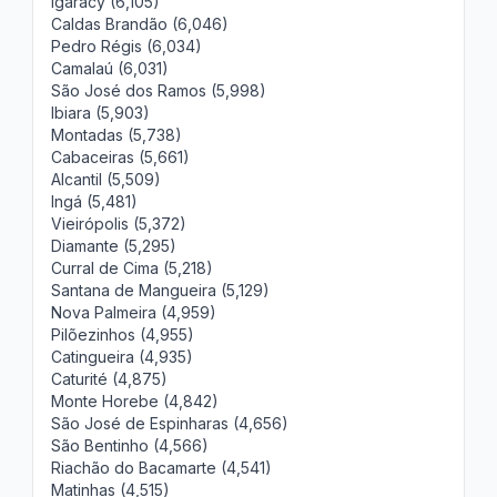
Igaracy (6,105)
Caldas Brandão (6,046)
Pedro Régis (6,034)
Camalaú (6,031)
São José dos Ramos (5,998)
Ibiara (5,903)
Montadas (5,738)
Cabaceiras (5,661)
Alcantil (5,509)
Ingá (5,481)
Vieirópolis (5,372)
Diamante (5,295)
Curral de Cima (5,218)
Santana de Mangueira (5,129)
Nova Palmeira (4,959)
Pilõezinhos (4,955)
Catingueira (4,935)
Caturité (4,875)
Monte Horebe (4,842)
São José de Espinharas (4,656)
São Bentinho (4,566)
Riachão do Bacamarte (4,541)
Matinhas (4,515)