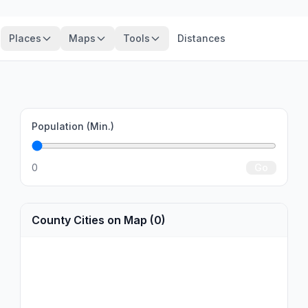
Places
Maps
Tools
Distances
Population (Min.)
0
Go
County Cities on Map (0)