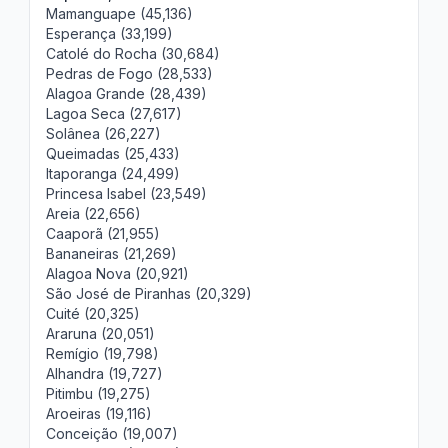
Mamanguape (45,136)
Esperança (33,199)
Catolé do Rocha (30,684)
Pedras de Fogo (28,533)
Alagoa Grande (28,439)
Lagoa Seca (27,617)
Solânea (26,227)
Queimadas (25,433)
Itaporanga (24,499)
Princesa Isabel (23,549)
Areia (22,656)
Caaporã (21,955)
Bananeiras (21,269)
Alagoa Nova (20,921)
São José de Piranhas (20,329)
Cuité (20,325)
Araruna (20,051)
Remígio (19,798)
Alhandra (19,727)
Pitimbu (19,275)
Aroeiras (19,116)
Conceição (19,007)