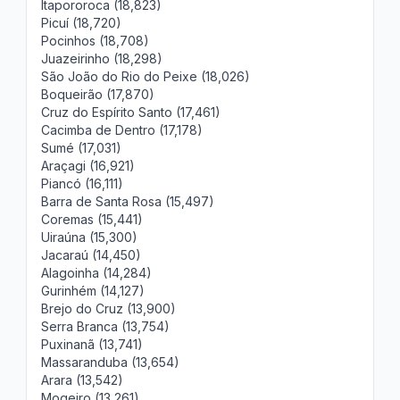
Itapororoca (18,823)
Picuí (18,720)
Pocinhos (18,708)
Juazeirinho (18,298)
São João do Rio do Peixe (18,026)
Boqueirão (17,870)
Cruz do Espírito Santo (17,461)
Cacimba de Dentro (17,178)
Sumé (17,031)
Araçagi (16,921)
Piancó (16,111)
Barra de Santa Rosa (15,497)
Coremas (15,441)
Uiraúna (15,300)
Jacaraú (14,450)
Alagoinha (14,284)
Gurinhém (14,127)
Brejo do Cruz (13,900)
Serra Branca (13,754)
Puxinanã (13,741)
Massaranduba (13,654)
Arara (13,542)
Mogeiro (13,261)