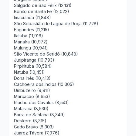
Salgado de São Félix (12,131)
Bonito de Santa Fé (12,022)
Imaculada (11,848)
São Sebastião de Lagoa de Roça (11,728)
Fagundes (11,215)
Itatuba (11,016)
Manaíra (10,972)
Mulungu (10,941)
São Vicente do Seridó (10,848)
Juripiranga (10,793)
Pirpirituba (10,584)
Natuba (10,451)
Dona Inês (10,413)
Cachoeira dos Índios (10,305)
Umbuzeiro (9,911)
Marcação (8,653)
Riacho dos Cavalos (8,541)
Mataraca (8,539)
Barra de Santana (8,349)
Desterro (8,315)
Gado Bravo (8,303)
Juarez Távora (7,976)