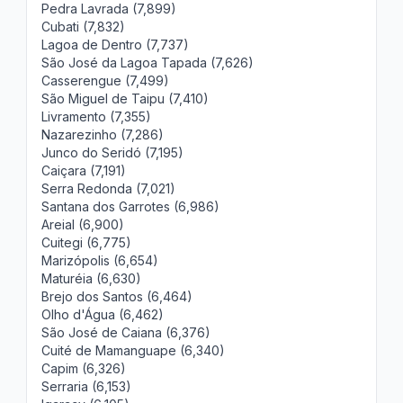
Pedra Lavrada (7,899)
Cubati (7,832)
Lagoa de Dentro (7,737)
São José da Lagoa Tapada (7,626)
Casserengue (7,499)
São Miguel de Taipu (7,410)
Livramento (7,355)
Nazarezinho (7,286)
Junco do Seridó (7,195)
Caiçara (7,191)
Serra Redonda (7,021)
Santana dos Garrotes (6,986)
Areial (6,900)
Cuitegi (6,775)
Marizópolis (6,654)
Maturéia (6,630)
Brejo dos Santos (6,464)
Olho d'Água (6,462)
São José de Caiana (6,376)
Cuité de Mamanguape (6,340)
Capim (6,326)
Serraria (6,153)