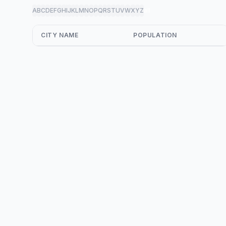
A
B
C
D
E
F
G
H
I
J
K
L
M
N
O
P
Q
R
S
T
U
V
W
X
Y
Z
all
CITY NAME
POPULATION