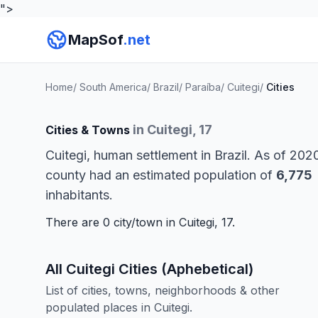
">
MapSof
.net
Home
/
South America
/
Brazil
/
Paraíba
/
Cuitegi
/
Cities
in Cuitegi, 17
Cities & Towns
Cuitegi, human settlement in Brazil. As of 202
county had an estimated population of
6,775
inhabitants.
There are 0 city/town in Cuitegi, 17.
All Cuitegi Cities (Aphebetical)
List of cities, towns, neighborhoods & other
populated places in Cuitegi.