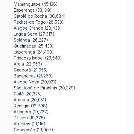
Mamanguape (45,136)
Esperança (33,199)
Catolé do Rocha (30,684)
Pedras de Fogo (28,533)
Alagoa Grande (28,439)
Lagoa Seca (27,617)
Solânea (26,227)
Queimadas (25,433)
Itaporanga (24,499)
Princesa Isabel (23,549)
Areia (22,656)
Caaporã (21,955)
Bananeiras (21,269)
Alagoa Nova (20,921)
São José de Piranhas (20,329)
Cuité (20,325)
Araruna (20,051)
Remígio (19,798)
Alhandra (19,727)
Pitimbu (19,275)
Aroeiras (19,116)
Conceição (19,007)