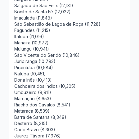
Salgado de São Félix (12,131)
Bonito de Santa Fé (12,022)
Imaculada (11,848)
São Sebastião de Lagoa de Roça (11,728)
Fagundes (11,215)
Itatuba (11,016)
Manaíra (10,972)
Mulungu (10,941)
São Vicente do Seridó (10,848)
Juripiranga (10,793)
Pirpirituba (10,584)
Natuba (10,451)
Dona Inês (10,413)
Cachoeira dos Índios (10,305)
Umbuzeiro (9,911)
Marcação (8,653)
Riacho dos Cavalos (8,541)
Mataraca (8,539)
Barra de Santana (8,349)
Desterro (8,315)
Gado Bravo (8,303)
Juarez Távora (7,976)