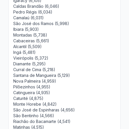
Igaracy (6,105)
Caldas Brandão (6,046)
Pedro Régis (6,034)
Camalaú (6,031)
São José dos Ramos (5,998)
Ibiara (5,903)
Montadas (5,738)
Cabaceiras (5,661)
Alcantil (5,509)
Ingá (5,481)
Vieirópolis (5,372)
Diamante (5,295)
Curral de Cima (5,218)
Santana de Mangueira (5,129)
Nova Palmeira (4,959)
Pilõezinhos (4,955)
Catingueira (4,935)
Caturité (4,875)
Monte Horebe (4,842)
São José de Espinharas (4,656)
São Bentinho (4,566)
Riachão do Bacamarte (4,541)
Matinhas (4,515)