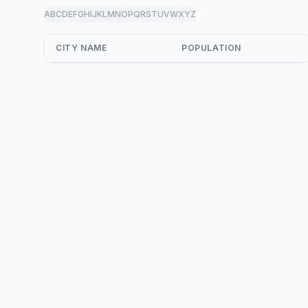
A
B
C
D
E
F
G
H
I
J
K
L
M
N
O
P
Q
R
S
T
U
V
W
X
Y
Z
all
CITY NAME
POPULATION