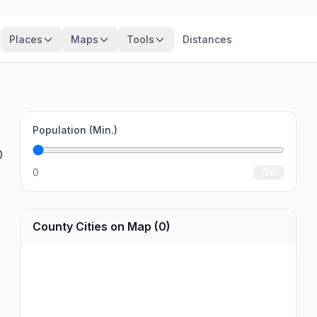
Places
Maps
Tools
Distances
Population (Min.)
0
0
Go
County Cities on Map (0)