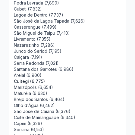
Pedra Lavrada (7,899)
Cubati (7,832)
Lagoa de Dentro (7,737)
São José da Lagoa Tapada (7,626)
Casserengue (7,499)
São Miguel de Taipu (7,410)
Livramento (7,355)
Nazarezinho (7,286)
Junco do Seridó (7,195)
Caiçara (7,191)
Serra Redonda (7,021)
Santana dos Garrotes (6,986)
Areial (6,900)
Cuitegi (6,775)
Marizópolis (6,654)
Maturéia (6,630)
Brejo dos Santos (6,464)
Olho d'Água (6,462)
São José de Caiana (6,376)
Cuité de Mamanguape (6,340)
Capim (6,326)
Serraria (6,153)