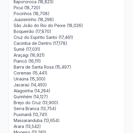
Itapororoca (18,823)
Picuí (18,720)
Pocinhos (18,708)
Juazeirinho (18,298)
São João do Rio do Peixe (18,026)
Boqueirão (17,870)
Cruz do Espírito Santo (17,461)
Cacimba de Dentro (17,178)
Sumé (17,031)
Araçagi (16,921)
Piancó (16,111)
Barra de Santa Rosa (15,497)
Coremas (15,441)
Uiraúna (15,300)
Jacaraú (14,450)
Alagoinha (14,284)
Gurinhém (14,127)
Brejo do Cruz (13,900)
Serra Branca (13,754)
Puxinanã (13,741)
Massaranduba (13,654)
Arara (13,542)
Mogeiro (13,261)