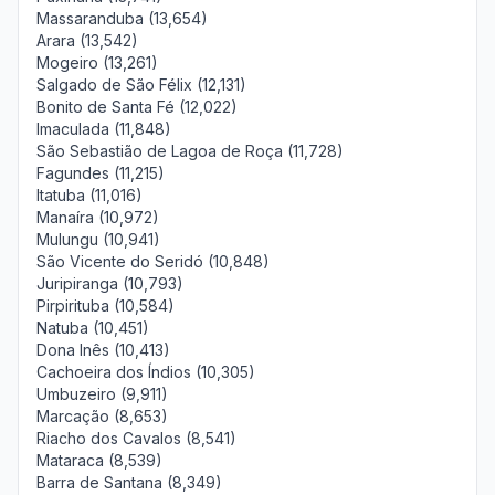
Massaranduba (13,654)
Arara (13,542)
Mogeiro (13,261)
Salgado de São Félix (12,131)
Bonito de Santa Fé (12,022)
Imaculada (11,848)
São Sebastião de Lagoa de Roça (11,728)
Fagundes (11,215)
Itatuba (11,016)
Manaíra (10,972)
Mulungu (10,941)
São Vicente do Seridó (10,848)
Juripiranga (10,793)
Pirpirituba (10,584)
Natuba (10,451)
Dona Inês (10,413)
Cachoeira dos Índios (10,305)
Umbuzeiro (9,911)
Marcação (8,653)
Riacho dos Cavalos (8,541)
Mataraca (8,539)
Barra de Santana (8,349)