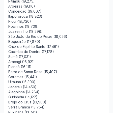
Pitimbu (19,275)
Aroeiras (19,116)
Conceição (19,007)
Itapororoca (18,823)
Picuí (18,720)
Pocinhos (18,708)
Juazeirinho (18,298)
São João do Rio do Peixe (18,026)
Boqueirão (17,870)
Cruz do Espírito Santo (17,461)
Cacimba de Dentro (17,178)
Sumé (17,031)
Araçagi (16,921)
Piancó (16,111)
Barra de Santa Rosa (15,497)
Coremas (15,441)
Uiraúna (15,300)
Jacaraú (14,450)
Alagoinha (14,284)
Gurinhém (14,127)
Brejo do Cruz (13,900)
Serra Branca (13,754)
Puxinanã (13,741)