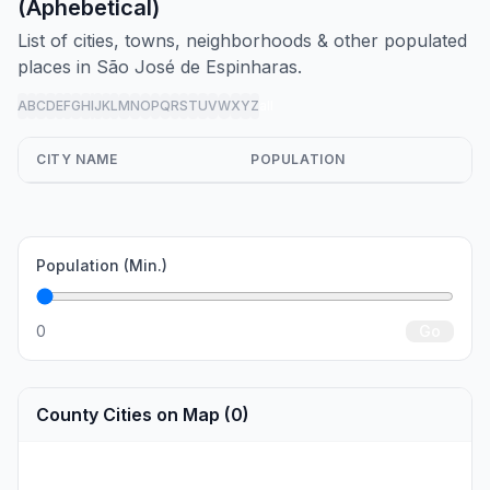
(Aphebetical)
List of cities, towns, neighborhoods & other populated
places in São José de Espinharas.
A
B
C
D
E
F
G
H
I
J
K
L
M
N
O
P
Q
R
S
T
U
V
W
X
Y
Z
all
CITY NAME
POPULATION
Population (Min.)
0
Go
County Cities on Map (0)