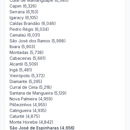
Cuité de Mamanguape (6,340)
Capim (6,326)
Serraria (6,153)
Igaracy (6,105)
Caldas Brandão (6,046)
Pedro Régis (6,034)
Camalaú (6,031)
São José dos Ramos (5,998)
Ibiara (5,903)
Montadas (5,738)
Cabaceiras (5,661)
Alcantil (5,509)
Ingá (5,481)
Vieirópolis (5,372)
Diamante (5,295)
Curral de Cima (5,218)
Santana de Mangueira (5,129)
Nova Palmeira (4,959)
Pilõezinhos (4,955)
Catingueira (4,935)
Caturité (4,875)
Monte Horebe (4,842)
São José de Espinharas (4,656)