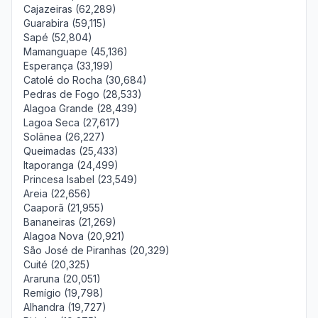
Cajazeiras (62,289)
Guarabira (59,115)
Sapé (52,804)
Mamanguape (45,136)
Esperança (33,199)
Catolé do Rocha (30,684)
Pedras de Fogo (28,533)
Alagoa Grande (28,439)
Lagoa Seca (27,617)
Solânea (26,227)
Queimadas (25,433)
Itaporanga (24,499)
Princesa Isabel (23,549)
Areia (22,656)
Caaporã (21,955)
Bananeiras (21,269)
Alagoa Nova (20,921)
São José de Piranhas (20,329)
Cuité (20,325)
Araruna (20,051)
Remígio (19,798)
Alhandra (19,727)