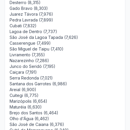
Desterro (8,315)
Gado Bravo (8,303)
Juarez Távora (7,976)
Pedra Lavrada (7,899)
Cubati (7,832)
Lagoa de Dentro (7,737)
São José da Lagoa Tapada (7,626)
Casserengue (7,499)
São Miguel de Taipu (7,410)
Livramento (7,355)
Nazarezinho (7,286)
Junco do Seridó (7,195)
Caiçara (7,191)
Serra Redonda (7,021)
Santana dos Garrotes (6,986)
Areial (6,900)
Cuitegi (6,775)
Marizópolis (6,654)
Maturéia (6,630)
Brejo dos Santos (6,464)
Olho d'Água (6,462)
São José de Caiana (6,376)