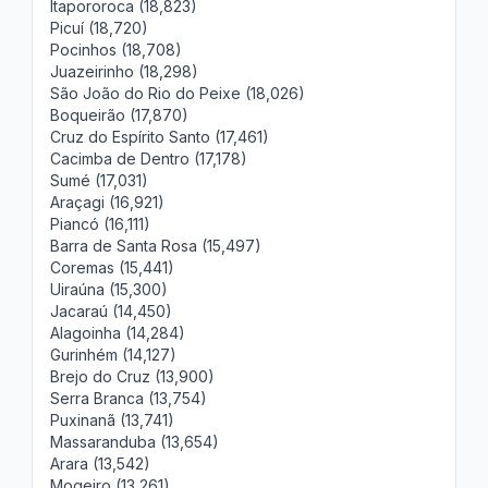
Itapororoca (18,823)
Picuí (18,720)
Pocinhos (18,708)
Juazeirinho (18,298)
São João do Rio do Peixe (18,026)
Boqueirão (17,870)
Cruz do Espírito Santo (17,461)
Cacimba de Dentro (17,178)
Sumé (17,031)
Araçagi (16,921)
Piancó (16,111)
Barra de Santa Rosa (15,497)
Coremas (15,441)
Uiraúna (15,300)
Jacaraú (14,450)
Alagoinha (14,284)
Gurinhém (14,127)
Brejo do Cruz (13,900)
Serra Branca (13,754)
Puxinanã (13,741)
Massaranduba (13,654)
Arara (13,542)
Mogeiro (13,261)