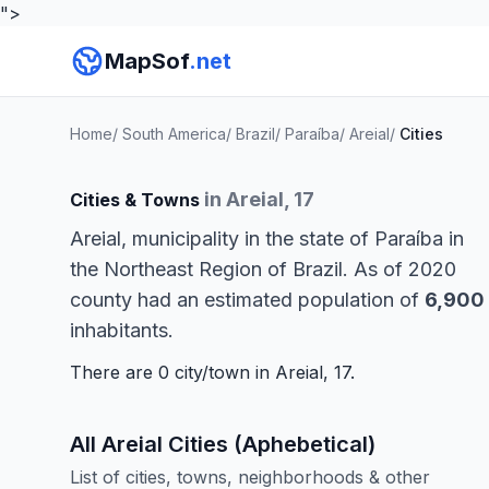
">
MapSof
.net
Home
/
South America
/
Brazil
/
Paraíba
/
Areial
/
Cities
in Areial, 17
Cities & Towns
Areial, municipality in the state of Paraíba in
the Northeast Region of Brazil. As of 2020
county had an estimated population of
6,900
inhabitants.
There are 0 city/town in Areial, 17.
All Areial Cities (Aphebetical)
List of cities, towns, neighborhoods & other