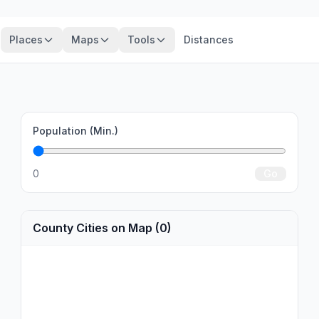
Places
Maps
Tools
Distances
Population (Min.)
0
Go
County Cities on Map (0)