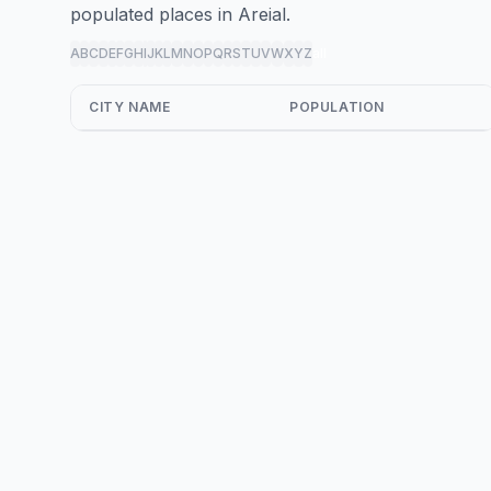
populated places in Areial.
A
B
C
D
E
F
G
H
I
J
K
L
M
N
O
P
Q
R
S
T
U
V
W
X
Y
Z
all
CITY NAME
POPULATION