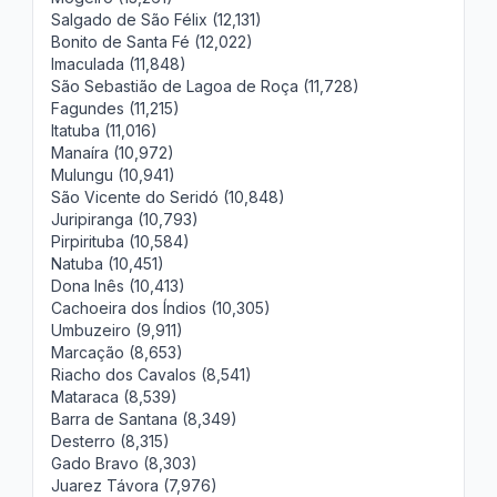
Salgado de São Félix (12,131)
Bonito de Santa Fé (12,022)
Imaculada (11,848)
São Sebastião de Lagoa de Roça (11,728)
Fagundes (11,215)
Itatuba (11,016)
Manaíra (10,972)
Mulungu (10,941)
São Vicente do Seridó (10,848)
Juripiranga (10,793)
Pirpirituba (10,584)
Natuba (10,451)
Dona Inês (10,413)
Cachoeira dos Índios (10,305)
Umbuzeiro (9,911)
Marcação (8,653)
Riacho dos Cavalos (8,541)
Mataraca (8,539)
Barra de Santana (8,349)
Desterro (8,315)
Gado Bravo (8,303)
Juarez Távora (7,976)