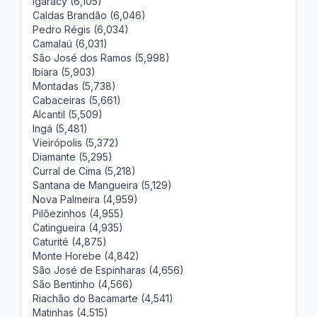
Igaracy (6,105)
Caldas Brandão (6,046)
Pedro Régis (6,034)
Camalaú (6,031)
São José dos Ramos (5,998)
Ibiara (5,903)
Montadas (5,738)
Cabaceiras (5,661)
Alcantil (5,509)
Ingá (5,481)
Vieirópolis (5,372)
Diamante (5,295)
Curral de Cima (5,218)
Santana de Mangueira (5,129)
Nova Palmeira (4,959)
Pilõezinhos (4,955)
Catingueira (4,935)
Caturité (4,875)
Monte Horebe (4,842)
São José de Espinharas (4,656)
São Bentinho (4,566)
Riachão do Bacamarte (4,541)
Matinhas (4,515)