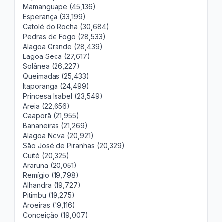
Mamanguape (45,136)
Esperança (33,199)
Catolé do Rocha (30,684)
Pedras de Fogo (28,533)
Alagoa Grande (28,439)
Lagoa Seca (27,617)
Solânea (26,227)
Queimadas (25,433)
Itaporanga (24,499)
Princesa Isabel (23,549)
Areia (22,656)
Caaporã (21,955)
Bananeiras (21,269)
Alagoa Nova (20,921)
São José de Piranhas (20,329)
Cuité (20,325)
Araruna (20,051)
Remígio (19,798)
Alhandra (19,727)
Pitimbu (19,275)
Aroeiras (19,116)
Conceição (19,007)