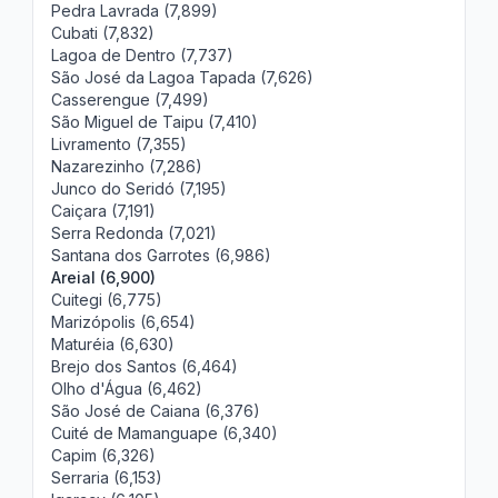
Pedra Lavrada (7,899)
Cubati (7,832)
Lagoa de Dentro (7,737)
São José da Lagoa Tapada (7,626)
Casserengue (7,499)
São Miguel de Taipu (7,410)
Livramento (7,355)
Nazarezinho (7,286)
Junco do Seridó (7,195)
Caiçara (7,191)
Serra Redonda (7,021)
Santana dos Garrotes (6,986)
Areial (6,900)
Cuitegi (6,775)
Marizópolis (6,654)
Maturéia (6,630)
Brejo dos Santos (6,464)
Olho d'Água (6,462)
São José de Caiana (6,376)
Cuité de Mamanguape (6,340)
Capim (6,326)
Serraria (6,153)