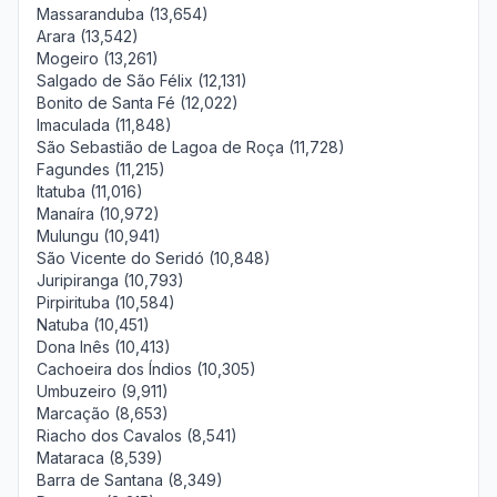
Massaranduba (13,654)
Arara (13,542)
Mogeiro (13,261)
Salgado de São Félix (12,131)
Bonito de Santa Fé (12,022)
Imaculada (11,848)
São Sebastião de Lagoa de Roça (11,728)
Fagundes (11,215)
Itatuba (11,016)
Manaíra (10,972)
Mulungu (10,941)
São Vicente do Seridó (10,848)
Juripiranga (10,793)
Pirpirituba (10,584)
Natuba (10,451)
Dona Inês (10,413)
Cachoeira dos Índios (10,305)
Umbuzeiro (9,911)
Marcação (8,653)
Riacho dos Cavalos (8,541)
Mataraca (8,539)
Barra de Santana (8,349)