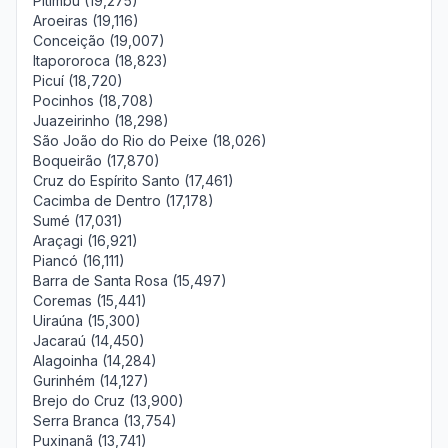
Pitimbu (19,275)
Aroeiras (19,116)
Conceição (19,007)
Itapororoca (18,823)
Picuí (18,720)
Pocinhos (18,708)
Juazeirinho (18,298)
São João do Rio do Peixe (18,026)
Boqueirão (17,870)
Cruz do Espírito Santo (17,461)
Cacimba de Dentro (17,178)
Sumé (17,031)
Araçagi (16,921)
Piancó (16,111)
Barra de Santa Rosa (15,497)
Coremas (15,441)
Uiraúna (15,300)
Jacaraú (14,450)
Alagoinha (14,284)
Gurinhém (14,127)
Brejo do Cruz (13,900)
Serra Branca (13,754)
Puxinanã (13,741)