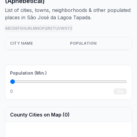
(Aphebetical)
List of cities, towns, neighborhoods & other populated
places in São José da Lagoa Tapada.
A
B
C
D
E
F
G
H
I
J
K
L
M
N
O
P
Q
R
S
T
U
V
W
X
Y
Z
all
CITY NAME
POPULATION
Population (Min.)
0
Go
County Cities on Map (0)