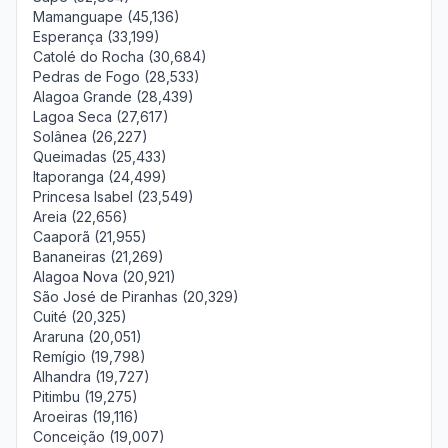
Mamanguape (45,136)
Esperança (33,199)
Catolé do Rocha (30,684)
Pedras de Fogo (28,533)
Alagoa Grande (28,439)
Lagoa Seca (27,617)
Solânea (26,227)
Queimadas (25,433)
Itaporanga (24,499)
Princesa Isabel (23,549)
Areia (22,656)
Caaporã (21,955)
Bananeiras (21,269)
Alagoa Nova (20,921)
São José de Piranhas (20,329)
Cuité (20,325)
Araruna (20,051)
Remígio (19,798)
Alhandra (19,727)
Pitimbu (19,275)
Aroeiras (19,116)
Conceição (19,007)