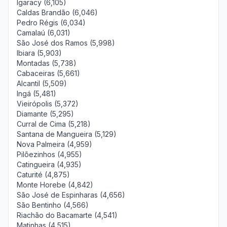
Igaracy (6,105)
Caldas Brandão (6,046)
Pedro Régis (6,034)
Camalaú (6,031)
São José dos Ramos (5,998)
Ibiara (5,903)
Montadas (5,738)
Cabaceiras (5,661)
Alcantil (5,509)
Ingá (5,481)
Vieirópolis (5,372)
Diamante (5,295)
Curral de Cima (5,218)
Santana de Mangueira (5,129)
Nova Palmeira (4,959)
Pilõezinhos (4,955)
Catingueira (4,935)
Caturité (4,875)
Monte Horebe (4,842)
São José de Espinharas (4,656)
São Bentinho (4,566)
Riachão do Bacamarte (4,541)
Matinhas (4,515)