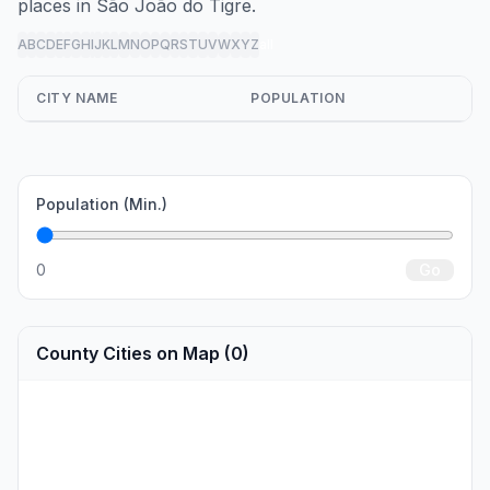
places in São João do Tigre.
A
B
C
D
E
F
G
H
I
J
K
L
M
N
O
P
Q
R
S
T
U
V
W
X
Y
Z
all
CITY NAME
POPULATION
Population (Min.)
0
Go
County Cities on Map (0)