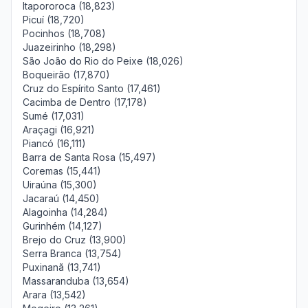
Itapororoca (18,823)
Picuí (18,720)
Pocinhos (18,708)
Juazeirinho (18,298)
São João do Rio do Peixe (18,026)
Boqueirão (17,870)
Cruz do Espírito Santo (17,461)
Cacimba de Dentro (17,178)
Sumé (17,031)
Araçagi (16,921)
Piancó (16,111)
Barra de Santa Rosa (15,497)
Coremas (15,441)
Uiraúna (15,300)
Jacaraú (14,450)
Alagoinha (14,284)
Gurinhém (14,127)
Brejo do Cruz (13,900)
Serra Branca (13,754)
Puxinanã (13,741)
Massaranduba (13,654)
Arara (13,542)