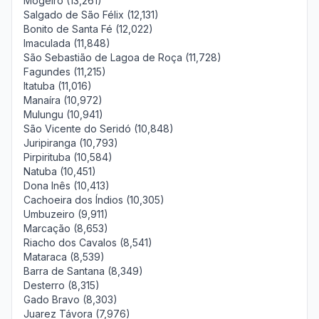
Mogeiro (13,261)
Salgado de São Félix (12,131)
Bonito de Santa Fé (12,022)
Imaculada (11,848)
São Sebastião de Lagoa de Roça (11,728)
Fagundes (11,215)
Itatuba (11,016)
Manaíra (10,972)
Mulungu (10,941)
São Vicente do Seridó (10,848)
Juripiranga (10,793)
Pirpirituba (10,584)
Natuba (10,451)
Dona Inês (10,413)
Cachoeira dos Índios (10,305)
Umbuzeiro (9,911)
Marcação (8,653)
Riacho dos Cavalos (8,541)
Mataraca (8,539)
Barra de Santana (8,349)
Desterro (8,315)
Gado Bravo (8,303)
Juarez Távora (7,976)