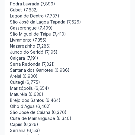
Pedra Lavrada (7,899)
Cubati (7,832)
Lagoa de Dentro (7,737)
São José da Lagoa Tapada (7,626)
Casserengue (7,499)
São Miguel de Taipu (7,410)
Livramento (7,355)
Nazarezinho (7,286)
Junco do Seridó (7,195)
Caiçara (7,191)
Serra Redonda (7,021)
Santana dos Garrotes (6,986)
Areial (6,900)
Cuitegi (6,775)
Marizópolis (6,654)
Maturéia (6,630)
Brejo dos Santos (6,464)
Olho d'Água (6,462)
São José de Caiana (6,376)
Cuité de Mamanguape (6,340)
Capim (6,326)
Serraria (6,153)