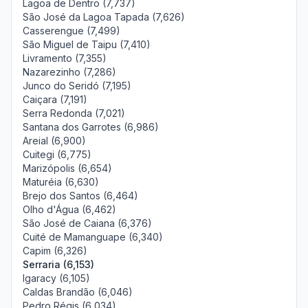
Lagoa de Dentro (7,737)
São José da Lagoa Tapada (7,626)
Casserengue (7,499)
São Miguel de Taipu (7,410)
Livramento (7,355)
Nazarezinho (7,286)
Junco do Seridó (7,195)
Caiçara (7,191)
Serra Redonda (7,021)
Santana dos Garrotes (6,986)
Areial (6,900)
Cuitegi (6,775)
Marizópolis (6,654)
Maturéia (6,630)
Brejo dos Santos (6,464)
Olho d'Água (6,462)
São José de Caiana (6,376)
Cuité de Mamanguape (6,340)
Capim (6,326)
Serraria (6,153)
Igaracy (6,105)
Caldas Brandão (6,046)
Pedro Régis (6,034)