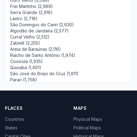
Ouro Velho (3,046)
Frei Martinho (2,989)
Serra Grande (2,916)
Lastro (2,718)
São Domingos do Cariri (2,630)
Algodão de Jandaíra (2,577)
Curral Velho (2,512)
Zabelê (2,255)
Areia de Baraúnas (2,116)
Riacho de Santo Antônio (1,974)
Coxixola (1,935)
Quixaba (1,901)
São José do Brejo do Cruz (1,811)
Parari (1,758)
PLACES
MAPS
Countries
Physical Maps
States
Political Maps
Capital Cities
Historical Maps