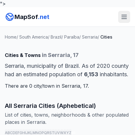
">
MapSof
.net
Home
/
South America
/
Brazil
/
Paraíba
/
Serraria
/
Cities
in Serraria, 17
Cities & Towns
Serraria, municipality of Brazil. As of 2020 county
had an estimated population of
6,153
inhabitants.
There are 0 city/town in Serraria, 17.
All Serraria Cities (Aphebetical)
List of cities, towns, neighborhoods & other populated
places in Serraria.
A
B
C
D
E
F
G
H
I
J
K
L
M
N
O
P
Q
R
S
T
U
V
W
X
Y
Z
all