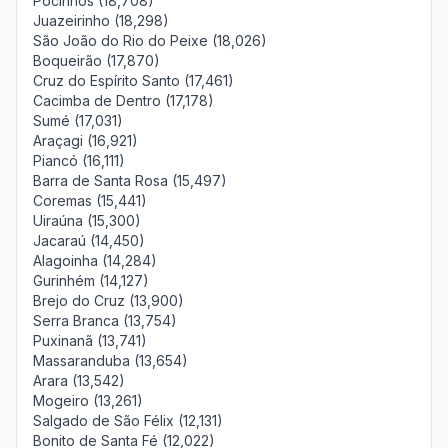
Pocinhos (18,708)
Juazeirinho (18,298)
São João do Rio do Peixe (18,026)
Boqueirão (17,870)
Cruz do Espírito Santo (17,461)
Cacimba de Dentro (17,178)
Sumé (17,031)
Araçagi (16,921)
Piancó (16,111)
Barra de Santa Rosa (15,497)
Coremas (15,441)
Uiraúna (15,300)
Jacaraú (14,450)
Alagoinha (14,284)
Gurinhém (14,127)
Brejo do Cruz (13,900)
Serra Branca (13,754)
Puxinanã (13,741)
Massaranduba (13,654)
Arara (13,542)
Mogeiro (13,261)
Salgado de São Félix (12,131)
Bonito de Santa Fé (12,022)