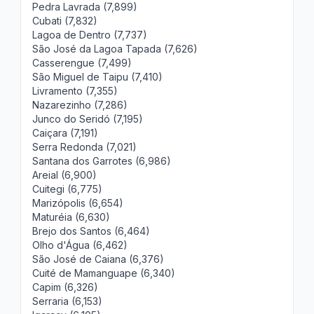
Pedra Lavrada (7,899)
Cubati (7,832)
Lagoa de Dentro (7,737)
São José da Lagoa Tapada (7,626)
Casserengue (7,499)
São Miguel de Taipu (7,410)
Livramento (7,355)
Nazarezinho (7,286)
Junco do Seridó (7,195)
Caiçara (7,191)
Serra Redonda (7,021)
Santana dos Garrotes (6,986)
Areial (6,900)
Cuitegi (6,775)
Marizópolis (6,654)
Maturéia (6,630)
Brejo dos Santos (6,464)
Olho d'Água (6,462)
São José de Caiana (6,376)
Cuité de Mamanguape (6,340)
Capim (6,326)
Serraria (6,153)