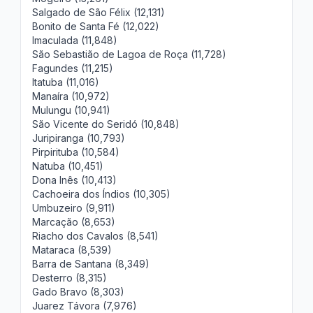
Salgado de São Félix (12,131)
Bonito de Santa Fé (12,022)
Imaculada (11,848)
São Sebastião de Lagoa de Roça (11,728)
Fagundes (11,215)
Itatuba (11,016)
Manaíra (10,972)
Mulungu (10,941)
São Vicente do Seridó (10,848)
Juripiranga (10,793)
Pirpirituba (10,584)
Natuba (10,451)
Dona Inês (10,413)
Cachoeira dos Índios (10,305)
Umbuzeiro (9,911)
Marcação (8,653)
Riacho dos Cavalos (8,541)
Mataraca (8,539)
Barra de Santana (8,349)
Desterro (8,315)
Gado Bravo (8,303)
Juarez Távora (7,976)