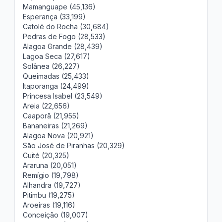
Mamanguape (45,136)
Esperança (33,199)
Catolé do Rocha (30,684)
Pedras de Fogo (28,533)
Alagoa Grande (28,439)
Lagoa Seca (27,617)
Solânea (26,227)
Queimadas (25,433)
Itaporanga (24,499)
Princesa Isabel (23,549)
Areia (22,656)
Caaporã (21,955)
Bananeiras (21,269)
Alagoa Nova (20,921)
São José de Piranhas (20,329)
Cuité (20,325)
Araruna (20,051)
Remígio (19,798)
Alhandra (19,727)
Pitimbu (19,275)
Aroeiras (19,116)
Conceição (19,007)