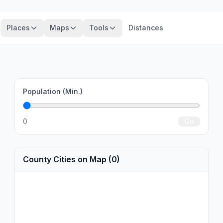
Places
Maps
Tools
Distances
Population (Min.)
0
Go
County Cities on Map (0)