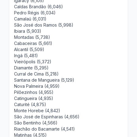
Igaracy (6,105)
Caldas Brandão (6,046)
Pedro Régis (6,034)
Camalaú (6,031)
São José dos Ramos (5,998)
Ibiara (5,903)
Montadas (5,738)
Cabaceiras (5,661)
Alcantil (5,509)
Ingá (5,481)
Vieirópolis (5,372)
Diamante (5,295)
Curral de Cima (5,218)
Santana de Mangueira (5,129)
Nova Palmeira (4,959)
Pilõezinhos (4,955)
Catingueira (4,935)
Caturité (4,875)
Monte Horebe (4,842)
São José de Espinharas (4,656)
São Bentinho (4,566)
Riachão do Bacamarte (4,541)
Matinhas (4,515)