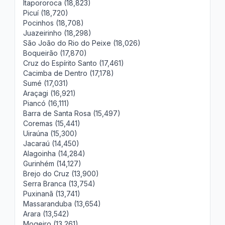
Itapororoca (18,823)
Picuí (18,720)
Pocinhos (18,708)
Juazeirinho (18,298)
São João do Rio do Peixe (18,026)
Boqueirão (17,870)
Cruz do Espírito Santo (17,461)
Cacimba de Dentro (17,178)
Sumé (17,031)
Araçagi (16,921)
Piancó (16,111)
Barra de Santa Rosa (15,497)
Coremas (15,441)
Uiraúna (15,300)
Jacaraú (14,450)
Alagoinha (14,284)
Gurinhém (14,127)
Brejo do Cruz (13,900)
Serra Branca (13,754)
Puxinanã (13,741)
Massaranduba (13,654)
Arara (13,542)
Mogeiro (13,261)