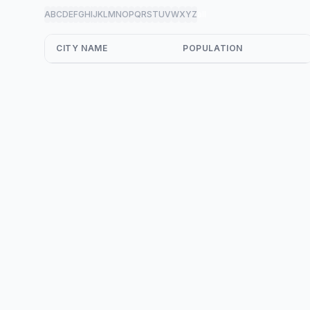
A
B
C
D
E
F
G
H
I
J
K
L
M
N
O
P
Q
R
S
T
U
V
W
X
Y
Z
all
CITY NAME
POPULATION