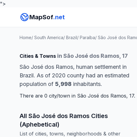
">
MapSof
.net
Home
/
South America
/
Brazil
/
Paraíba
/
São José dos Ram
in São José dos Ramos, 17
Cities & Towns
São José dos Ramos, human settlement in
Brazil. As of 2020 county had an estimated
population of
5,998
inhabitants.
There are 0 city/town in São José dos Ramos, 17.
All São José dos Ramos Cities
(Aphebetical)
List of cities, towns, neighborhoods & other