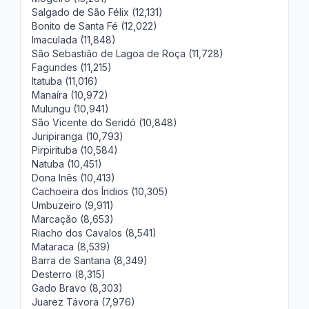
Salgado de São Félix (12,131)
Bonito de Santa Fé (12,022)
Imaculada (11,848)
São Sebastião de Lagoa de Roça (11,728)
Fagundes (11,215)
Itatuba (11,016)
Manaíra (10,972)
Mulungu (10,941)
São Vicente do Seridó (10,848)
Juripiranga (10,793)
Pirpirituba (10,584)
Natuba (10,451)
Dona Inês (10,413)
Cachoeira dos Índios (10,305)
Umbuzeiro (9,911)
Marcação (8,653)
Riacho dos Cavalos (8,541)
Mataraca (8,539)
Barra de Santana (8,349)
Desterro (8,315)
Gado Bravo (8,303)
Juarez Távora (7,976)