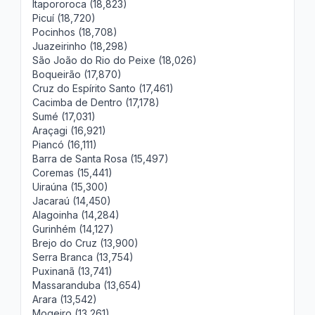
Itapororoca (18,823)
Picuí (18,720)
Pocinhos (18,708)
Juazeirinho (18,298)
São João do Rio do Peixe (18,026)
Boqueirão (17,870)
Cruz do Espírito Santo (17,461)
Cacimba de Dentro (17,178)
Sumé (17,031)
Araçagi (16,921)
Piancó (16,111)
Barra de Santa Rosa (15,497)
Coremas (15,441)
Uiraúna (15,300)
Jacaraú (14,450)
Alagoinha (14,284)
Gurinhém (14,127)
Brejo do Cruz (13,900)
Serra Branca (13,754)
Puxinanã (13,741)
Massaranduba (13,654)
Arara (13,542)
Mogeiro (13,261)