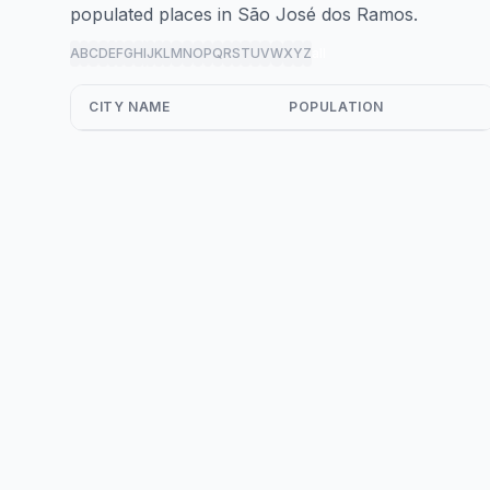
populated places in São José dos Ramos.
A
B
C
D
E
F
G
H
I
J
K
L
M
N
O
P
Q
R
S
T
U
V
W
X
Y
Z
all
CITY NAME
POPULATION