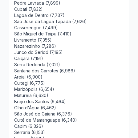
Pedra Lavrada (7,899)
Cubati (7,832)
Lagoa de Dentro (7,737)
São José da Lagoa Tapada (7,626)
Casserengue (7,499)
São Miguel de Taipu (7,410)
Livramento (7,355)
Nazarezinho (7,286)
Junco do Seridó (7,195)
Caiçara (7,191)
Serra Redonda (7,021)
Santana dos Garrotes (6,986)
Areial (6,900)
Cuitegi (6,775)
Marizópolis (6,654)
Maturéia (6,630)
Brejo dos Santos (6,464)
Olho d'Água (6,462)
São José de Caiana (6,376)
Cuité de Mamanguape (6,340)
Capim (6,326)
Serraria (6,153)