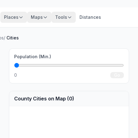
Places
Maps
Tools
Distances
os
/
Cities
Population (Min.)
0
Go
County Cities on Map (0)