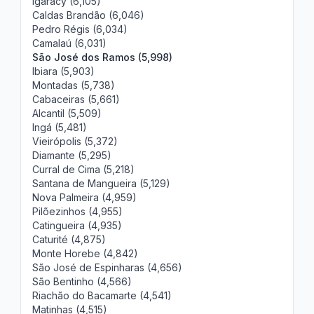
Igaracy (6,105)
Caldas Brandão (6,046)
Pedro Régis (6,034)
Camalaú (6,031)
São José dos Ramos (5,998)
Ibiara (5,903)
Montadas (5,738)
Cabaceiras (5,661)
Alcantil (5,509)
Ingá (5,481)
Vieirópolis (5,372)
Diamante (5,295)
Curral de Cima (5,218)
Santana de Mangueira (5,129)
Nova Palmeira (4,959)
Pilõezinhos (4,955)
Catingueira (4,935)
Caturité (4,875)
Monte Horebe (4,842)
São José de Espinharas (4,656)
São Bentinho (4,566)
Riachão do Bacamarte (4,541)
Matinhas (4,515)