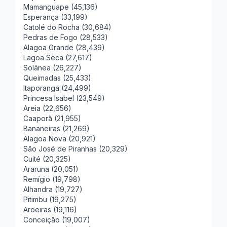
Mamanguape (45,136)
Esperança (33,199)
Catolé do Rocha (30,684)
Pedras de Fogo (28,533)
Alagoa Grande (28,439)
Lagoa Seca (27,617)
Solânea (26,227)
Queimadas (25,433)
Itaporanga (24,499)
Princesa Isabel (23,549)
Areia (22,656)
Caaporã (21,955)
Bananeiras (21,269)
Alagoa Nova (20,921)
São José de Piranhas (20,329)
Cuité (20,325)
Araruna (20,051)
Remígio (19,798)
Alhandra (19,727)
Pitimbu (19,275)
Aroeiras (19,116)
Conceição (19,007)