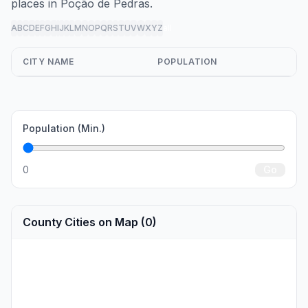
places in Poção de Pedras.
A
B
C
D
E
F
G
H
I
J
K
L
M
N
O
P
Q
R
S
T
U
V
W
X
Y
Z
all
CITY NAME
POPULATION
Population (Min.)
0
Go
County Cities on Map (0)