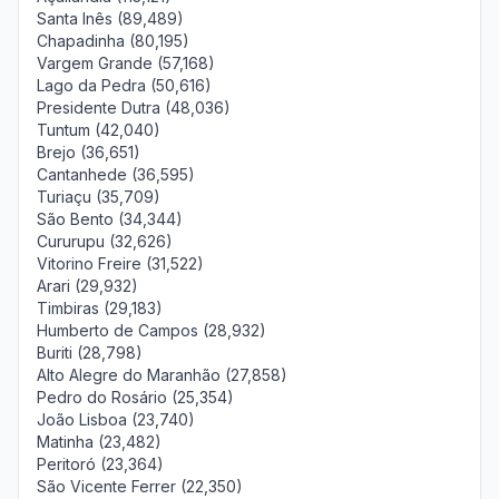
Santa Inês (89,489)
Chapadinha (80,195)
Vargem Grande (57,168)
Lago da Pedra (50,616)
Presidente Dutra (48,036)
Tuntum (42,040)
Brejo (36,651)
Cantanhede (36,595)
Turiaçu (35,709)
São Bento (34,344)
Cururupu (32,626)
Vitorino Freire (31,522)
Arari (29,932)
Timbiras (29,183)
Humberto de Campos (28,932)
Buriti (28,798)
Alto Alegre do Maranhão (27,858)
Pedro do Rosário (25,354)
João Lisboa (23,740)
Matinha (23,482)
Peritoró (23,364)
São Vicente Ferrer (22,350)