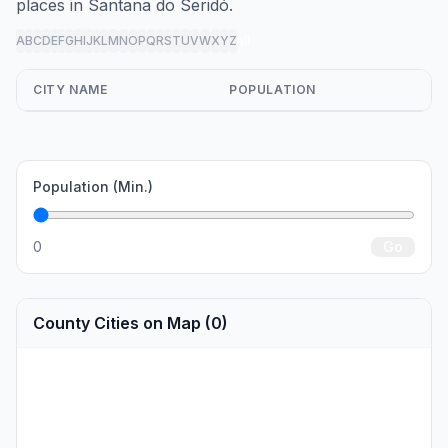
places in Santana do Seridó.
A
B
C
D
E
F
G
H
I
J
K
L
M
N
O
P
Q
R
S
T
U
V
W
X
Y
Z
all
CITY NAME
POPULATION
Population (Min.)
0
Go
County Cities on Map (0)