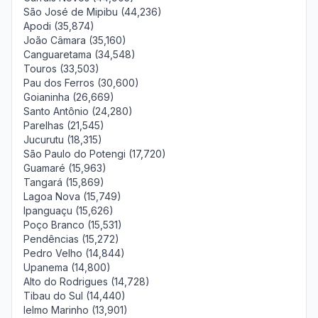
São José de Mipibu (44,236)
Apodi (35,874)
João Câmara (35,160)
Canguaretama (34,548)
Touros (33,503)
Pau dos Ferros (30,600)
Goianinha (26,669)
Santo Antônio (24,280)
Parelhas (21,545)
Jucurutu (18,315)
São Paulo do Potengi (17,720)
Guamaré (15,963)
Tangará (15,869)
Lagoa Nova (15,749)
Ipanguaçu (15,626)
Poço Branco (15,531)
Pendências (15,272)
Pedro Velho (14,844)
Upanema (14,800)
Alto do Rodrigues (14,728)
Tibau do Sul (14,440)
Ielmo Marinho (13,901)