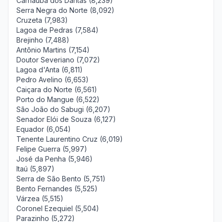
Carnaúba dos Dantas (8,239)
Serra Negra do Norte (8,092)
Cruzeta (7,983)
Lagoa de Pedras (7,584)
Brejinho (7,488)
Antônio Martins (7,154)
Doutor Severiano (7,072)
Lagoa d'Anta (6,811)
Pedro Avelino (6,653)
Caiçara do Norte (6,561)
Porto do Mangue (6,522)
São João do Sabugi (6,207)
Senador Elói de Souza (6,127)
Equador (6,054)
Tenente Laurentino Cruz (6,019)
Felipe Guerra (5,997)
José da Penha (5,946)
Itaú (5,897)
Serra de São Bento (5,751)
Bento Fernandes (5,525)
Várzea (5,515)
Coronel Ezequiel (5,504)
Parazinho (5,272)