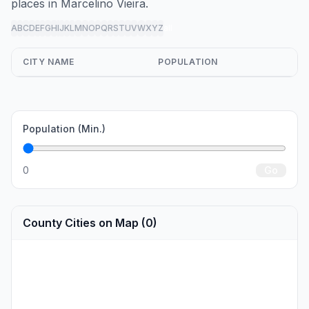
places in Marcelino Vieira.
A
B
C
D
E
F
G
H
I
J
K
L
M
N
O
P
Q
R
S
T
U
V
W
X
Y
Z
all
CITY NAME
POPULATION
Population (Min.)
0
Go
County Cities on Map (0)