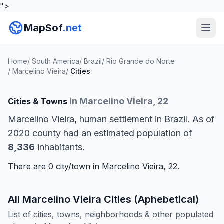
">
MapSof
.net
Home
/
South America
/
Brazil
/
Rio Grande do Norte
/
Marcelino Vieira
/
Cities
in Marcelino Vieira, 22
Cities & Towns
Marcelino Vieira, human settlement in Brazil. As of
2020 county had an estimated population of
8,336
inhabitants.
There are 0 city/town in Marcelino Vieira, 22.
All Marcelino Vieira Cities (Aphebetical)
List of cities, towns, neighborhoods & other populated