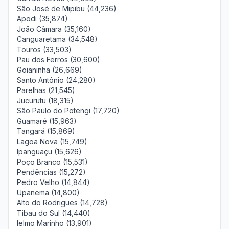
São José de Mipibu (44,236)
Apodi (35,874)
João Câmara (35,160)
Canguaretama (34,548)
Touros (33,503)
Pau dos Ferros (30,600)
Goianinha (26,669)
Santo Antônio (24,280)
Parelhas (21,545)
Jucurutu (18,315)
São Paulo do Potengi (17,720)
Guamaré (15,963)
Tangará (15,869)
Lagoa Nova (15,749)
Ipanguaçu (15,626)
Poço Branco (15,531)
Pendências (15,272)
Pedro Velho (14,844)
Upanema (14,800)
Alto do Rodrigues (14,728)
Tibau do Sul (14,440)
Ielmo Marinho (13,901)