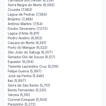
Carnaúba dos Dantas (8,239)
Serra Negra do Norte (8,092)
Cruzeta (7,983)
Lagoa de Pedras (7,584)
Brejinho (7,488)
Antônio Martins (7,154)
Doutor Severiano (7,072)
Lagoa d'Anta (6,811)
Pedro Avelino (6,653)
Caiçara do Norte (6,561)
Porto do Mangue (6,522)
São João do Sabugi (6,207)
Senador Elói de Souza (6,127)
Equador (6,054)
Tenente Laurentino Cruz (6,019)
Felipe Guerra (5,997)
José da Penha (5,946)
Itaú (5,897)
Serra de São Bento (5,751)
Bento Fernandes (5,525)
Várzea (5,515)
Coronel Ezequiel (5,504)
Parazinho (5,272)