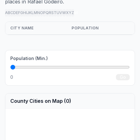
places in Rafael Godeiro.
A
B
C
D
E
F
G
H
I
J
K
L
M
N
O
P
Q
R
S
T
U
V
W
X
Y
Z
all
CITY NAME
POPULATION
Population (Min.)
0
Go
County Cities on Map (0)