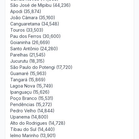
São José de Mipibu (44,236)
Apodi (35,874)
João Câmara (35,160)
Canguaretama (34,548)
Touros (33,503)
Pau dos Ferros (30,600)
Goianinha (26,669)
Santo Antônio (24,280)
Parelhas (21,545)
Jucurutu (18,315)
São Paulo do Potengi (17,720)
Guamaré (15,963)
Tangará (15,869)
Lagoa Nova (15,749)
Ipanguaçu (15,626)
Poço Branco (15,531)
Pendências (15,272)
Pedro Velho (14,844)
Upanema (14,800)
Alto do Rodrigues (14,728)
Tibau do Sul (14,440)
Ielmo Marinho (13,901)