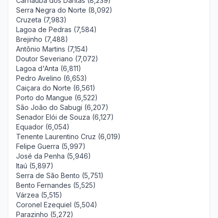
Carnaúba dos Dantas (8,239)
Serra Negra do Norte (8,092)
Cruzeta (7,983)
Lagoa de Pedras (7,584)
Brejinho (7,488)
Antônio Martins (7,154)
Doutor Severiano (7,072)
Lagoa d'Anta (6,811)
Pedro Avelino (6,653)
Caiçara do Norte (6,561)
Porto do Mangue (6,522)
São João do Sabugi (6,207)
Senador Elói de Souza (6,127)
Equador (6,054)
Tenente Laurentino Cruz (6,019)
Felipe Guerra (5,997)
José da Penha (5,946)
Itaú (5,897)
Serra de São Bento (5,751)
Bento Fernandes (5,525)
Várzea (5,515)
Coronel Ezequiel (5,504)
Parazinho (5,272)