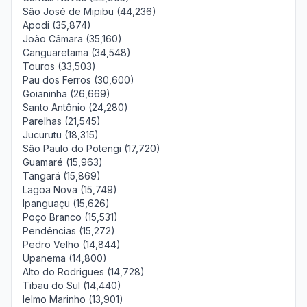
São José de Mipibu (44,236)
Apodi (35,874)
João Câmara (35,160)
Canguaretama (34,548)
Touros (33,503)
Pau dos Ferros (30,600)
Goianinha (26,669)
Santo Antônio (24,280)
Parelhas (21,545)
Jucurutu (18,315)
São Paulo do Potengi (17,720)
Guamaré (15,963)
Tangará (15,869)
Lagoa Nova (15,749)
Ipanguaçu (15,626)
Poço Branco (15,531)
Pendências (15,272)
Pedro Velho (14,844)
Upanema (14,800)
Alto do Rodrigues (14,728)
Tibau do Sul (14,440)
Ielmo Marinho (13,901)