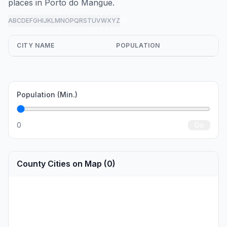
places in Porto do Mangue.
A
B
C
D
E
F
G
H
I
J
K
L
M
N
O
P
Q
R
S
T
U
V
W
X
Y
Z
all
CITY NAME
POPULATION
Population (Min.)
0
Go
County Cities on Map (0)