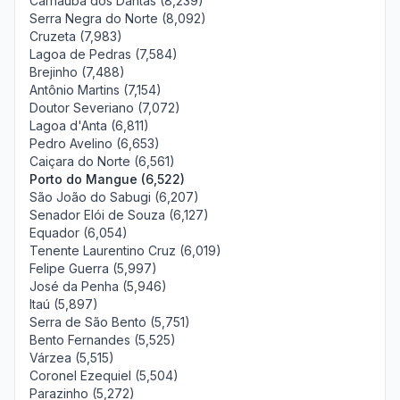
Carnaúba dos Dantas (8,239)
Serra Negra do Norte (8,092)
Cruzeta (7,983)
Lagoa de Pedras (7,584)
Brejinho (7,488)
Antônio Martins (7,154)
Doutor Severiano (7,072)
Lagoa d'Anta (6,811)
Pedro Avelino (6,653)
Caiçara do Norte (6,561)
Porto do Mangue (6,522)
São João do Sabugi (6,207)
Senador Elói de Souza (6,127)
Equador (6,054)
Tenente Laurentino Cruz (6,019)
Felipe Guerra (5,997)
José da Penha (5,946)
Itaú (5,897)
Serra de São Bento (5,751)
Bento Fernandes (5,525)
Várzea (5,515)
Coronel Ezequiel (5,504)
Parazinho (5,272)