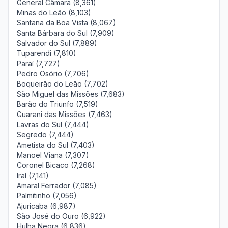
General Câmara (8,361)
Minas do Leão (8,103)
Santana da Boa Vista (8,067)
Santa Bárbara do Sul (7,909)
Salvador do Sul (7,889)
Tuparendi (7,810)
Paraí (7,727)
Pedro Osório (7,706)
Boqueirão do Leão (7,702)
São Miguel das Missões (7,683)
Barão do Triunfo (7,519)
Guarani das Missões (7,463)
Lavras do Sul (7,444)
Segredo (7,444)
Ametista do Sul (7,403)
Manoel Viana (7,307)
Coronel Bicaco (7,268)
Iraí (7,141)
Amaral Ferrador (7,085)
Palmitinho (7,056)
Ajuricaba (6,987)
São José do Ouro (6,922)
Hulha Negra (6,836)