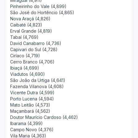
Miraguaí (4,911)
Pinheirinho do Vale (4,899)
São José do Hortêncio (4,865)
Nova Araçá (4,826)
Caibaté (4,823)
Erval Grande (4,819)
Tabaí (4,769)
David Canabarro (4,736)
Capivari do Sul (4,728)
Ciríaco (4,719)
Cerro Branco (4,706)
Ibiaçá (4,699)
Viadutos (4,690)
São João da Urtiga (4,641)
Fazenda Vilanova (4,608)
Vicente Dutra (4,599)
Porto Lucena (4,594)
Mato Leitão (4,573)
Maçambará (4,562)
Doutor Maurício Cardoso (4,462)
Ibarama (4,399)
Campo Novo (4,376)
Vila Maria (4,363)