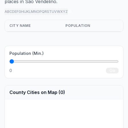
places in São Vendelino.
A
B
C
D
E
F
G
H
I
J
K
L
M
N
O
P
Q
R
S
T
U
V
W
X
Y
Z
all
CITY NAME
POPULATION
Population (Min.)
0
Go
County Cities on Map (0)