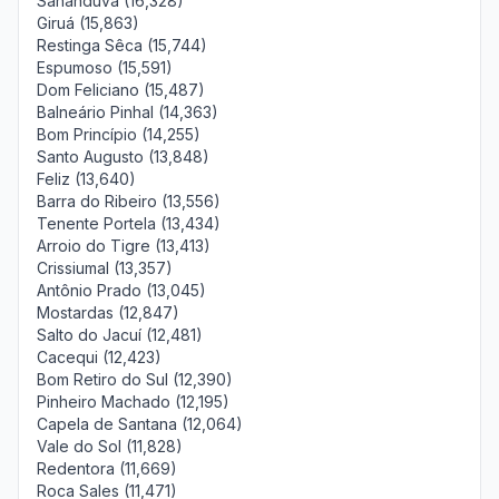
Sananduva (16,328)
Giruá (15,863)
Restinga Sêca (15,744)
Espumoso (15,591)
Dom Feliciano (15,487)
Balneário Pinhal (14,363)
Bom Princípio (14,255)
Santo Augusto (13,848)
Feliz (13,640)
Barra do Ribeiro (13,556)
Tenente Portela (13,434)
Arroio do Tigre (13,413)
Crissiumal (13,357)
Antônio Prado (13,045)
Mostardas (12,847)
Salto do Jacuí (12,481)
Cacequi (12,423)
Bom Retiro do Sul (12,390)
Pinheiro Machado (12,195)
Capela de Santana (12,064)
Vale do Sol (11,828)
Redentora (11,669)
Roca Sales (11,471)