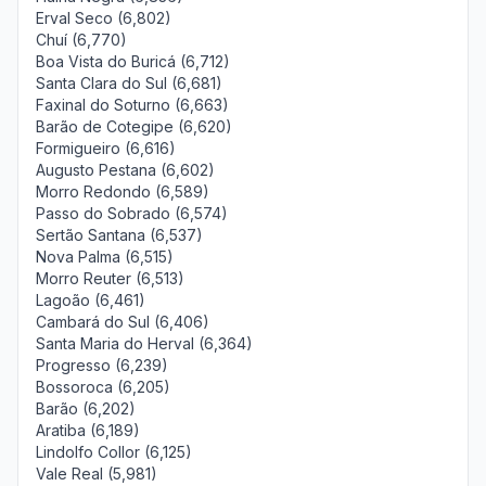
Erval Seco (6,802)
Chuí (6,770)
Boa Vista do Buricá (6,712)
Santa Clara do Sul (6,681)
Faxinal do Soturno (6,663)
Barão de Cotegipe (6,620)
Formigueiro (6,616)
Augusto Pestana (6,602)
Morro Redondo (6,589)
Passo do Sobrado (6,574)
Sertão Santana (6,537)
Nova Palma (6,515)
Morro Reuter (6,513)
Lagoão (6,461)
Cambará do Sul (6,406)
Santa Maria do Herval (6,364)
Progresso (6,239)
Bossoroca (6,205)
Barão (6,202)
Aratiba (6,189)
Lindolfo Collor (6,125)
Vale Real (5,981)