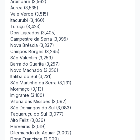
Arambaré (3,562)
Áurea (3,535)
Vale Verde (3,515)
Itacurubi (3,460)
Turuçu (3,423)
Dois Lajeados (3,405)
Campestre da Serra (3,395)
Nova Bréscia (3,337)
Campos Borges (3,295)
São Valentim (3,259)
Barra do Guarita (3,257)
Novo Machado (3,256)
Itatiba do Sul (3,231)
São Martinho da Serra (3,231)
Mormaço (3,113)
Imigrante (3,100)
Vitória das Missões (3,092)
São Domingos do Sul (3,083)
Taquaruçu do Sul (3,077)
Alto Feliz (3,036)
Herveiras (3,019)
Dilermando de Aguiar (3,002)
Dona Francisca (2,999)