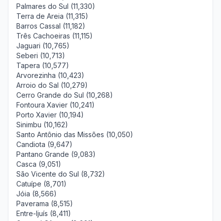
Palmares do Sul (11,330)
Terra de Areia (11,315)
Barros Cassal (11,182)
Três Cachoeiras (11,115)
Jaguari (10,765)
Seberi (10,713)
Tapera (10,577)
Arvorezinha (10,423)
Arroio do Sal (10,279)
Cerro Grande do Sul (10,268)
Fontoura Xavier (10,241)
Porto Xavier (10,194)
Sinimbu (10,162)
Santo Antônio das Missões (10,050)
Candiota (9,647)
Pantano Grande (9,083)
Casca (9,051)
São Vicente do Sul (8,732)
Catuípe (8,701)
Jóia (8,566)
Paverama (8,515)
Entre-Ijuís (8,411)