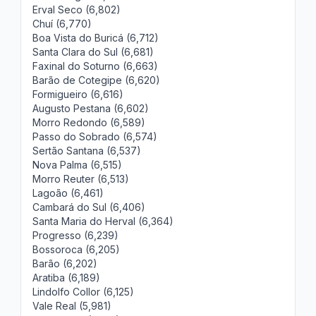
Erval Seco (6,802)
Chuí (6,770)
Boa Vista do Buricá (6,712)
Santa Clara do Sul (6,681)
Faxinal do Soturno (6,663)
Barão de Cotegipe (6,620)
Formigueiro (6,616)
Augusto Pestana (6,602)
Morro Redondo (6,589)
Passo do Sobrado (6,574)
Sertão Santana (6,537)
Nova Palma (6,515)
Morro Reuter (6,513)
Lagoão (6,461)
Cambará do Sul (6,406)
Santa Maria do Herval (6,364)
Progresso (6,239)
Bossoroca (6,205)
Barão (6,202)
Aratiba (6,189)
Lindolfo Collor (6,125)
Vale Real (5,981)