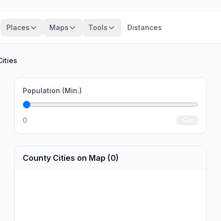
Places
Maps
Tools
Distances
Cities
Population (Min.)
0
Go
County Cities on Map (0)