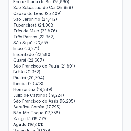
Encruzilhada do Sul (25,960)
São Sebastião do Caí (25,959)
Capão do Leão (25,409)
São Jerônimo (24,412)
Tupanciretã (24,068)
Três de Maio (23,876)
Três Passos (23,852)
São Sepé (23,555)
Imbé (23,271)
Encantado (22,880)
Quaraí (22,607)
São Francisco de Paula (21,801)
Butiá (20,952)
Piratini (20,704)
Ibirubá (20,413)
Horizontina (19,389)
Júlio de Castilhos (19,224)
São Francisco de Assis (18,205)
Serafina Corrêa (17,795)
Não-Me-Toque (17,758)
Xangri-lá (16,775)
Agudo (16,401)
Sananduva (16,328)