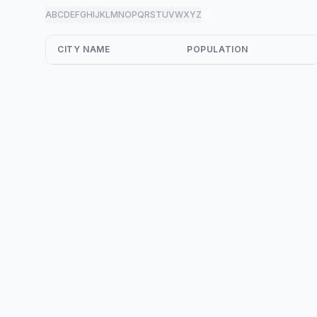
A
B
C
D
E
F
G
H
I
J
K
L
M
N
O
P
Q
R
S
T
U
V
W
X
Y
Z
all
CITY NAME
POPULATION