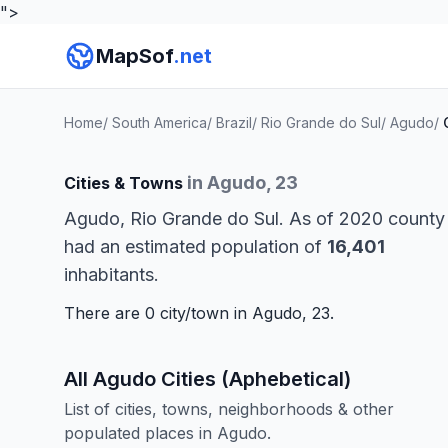
">
MapSof
.net
Home
/
South America
/
Brazil
/
Rio Grande do Sul
/
Agudo
/
in Agudo, 23
Cities & Towns
Agudo, Rio Grande do Sul. As of 2020 county
had an estimated population of
16,401
inhabitants.
There are 0 city/town in Agudo, 23.
All Agudo Cities (Aphebetical)
List of cities, towns, neighborhoods & other
populated places in Agudo.