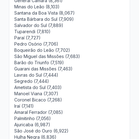
General Câmara (8,361)
Minas do Leão (8,103)
Santana da Boa Vista (8,067)
Santa Bárbara do Sul (7,909)
Salvador do Sul (7,889)
Tuparendi (7,810)
Paraí (7,727)
Pedro Osório (7,706)
Boqueirão do Leão (7,702)
São Miguel das Missões (7,683)
Barão do Triunfo (7,519)
Guarani das Missões (7,463)
Lavras do Sul (7,444)
Segredo (7,444)
Ametista do Sul (7,403)
Manoel Viana (7,307)
Coronel Bicaco (7,268)
Iraí (7,141)
Amaral Ferrador (7,085)
Palmitinho (7,056)
Ajuricaba (6,987)
São José do Ouro (6,922)
Hulha Negra (6,836)