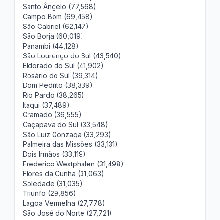
Santo Ângelo (77,568)
Campo Bom (69,458)
São Gabriel (62,147)
São Borja (60,019)
Panambi (44,128)
São Lourenço do Sul (43,540)
Eldorado do Sul (41,902)
Rosário do Sul (39,314)
Dom Pedrito (38,339)
Rio Pardo (38,265)
Itaqui (37,489)
Gramado (36,555)
Caçapava do Sul (33,548)
São Luiz Gonzaga (33,293)
Palmeira das Missões (33,131)
Dois Irmãos (33,119)
Frederico Westphalen (31,498)
Flores da Cunha (31,063)
Soledade (31,035)
Triunfo (29,856)
Lagoa Vermelha (27,778)
São José do Norte (27,721)