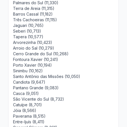
Palmares do Sul (11,330)
Terra de Areia (11,315)
Barros Cassal (11,182)
Três Cachoeiras (11,115)
Jaguari (10,765)
Seberi (10,713)
Tapera (10,577)
Arvorezinha (10,423)
Arroio do Sal (10,279)
Cerro Grande do Sul (10,268)
Fontoura Xavier (10,241)
Porto Xavier (10,194)
Sinimbu (10,162)
Santo Antônio das Missões (10,050)
Candiota (9,647)
Pantano Grande (9,083)
Casca (9,051)
São Vicente do Sul (8,732)
Catuípe (8,701)
Jóia (8,566)
Paverama (8,515)
Entre-Ijuís (8,411)