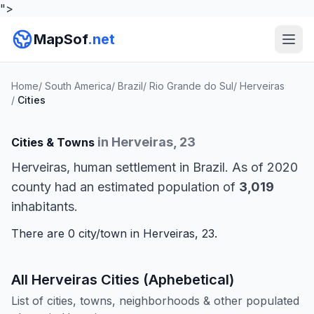
">
MapSof
.net
Home
/
South America
/
Brazil
/
Rio Grande do Sul
/
Herveiras
/
Cities
in Herveiras, 23
Cities & Towns
Herveiras, human settlement in Brazil. As of 2020
county had an estimated population of
3,019
inhabitants.
There are 0 city/town in Herveiras, 23.
All Herveiras Cities (Aphebetical)
List of cities, towns, neighborhoods & other populated