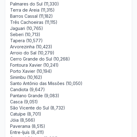
Palmares do Sul (11,330)
Terra de Areia (11,315)
Barros Cassal (11,182)
Três Cachoeiras (11,115)
Jaguari (10,765)
Seberi (10,713)
Tapera (10,577)
Arvorezinha (10,423)
Arroio do Sal (10,279)
Cerro Grande do Sul (10,268)
Fontoura Xavier (10,241)
Porto Xavier (10,194)
Sinimbu (10,162)
Santo Antônio das Missões (10,050)
Candiota (9,647)
Pantano Grande (9,083)
Casca (9,051)
São Vicente do Sul (8,732)
Catuípe (8,701)
Jóia (8,566)
Paverama (8,515)
Entre-Ijuís (8,411)