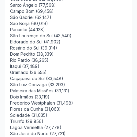
Santo Ângelo (77,568)
Campo Bom (69,458)
São Gabriel (62,147)
São Borja (60,019)
Panambi (44,128)
São Lourenço do Sul (43,540)
Eldorado do Sul (41,902)
Rosário do Sul (39,314)
Dom Pedrito (38,339)
Rio Pardo (38,265)
Itaqui (37,489)
Gramado (36,555)
Caçapava do Sul (33,548)
São Luiz Gonzaga (33,293)
Palmeira das Missões (33,131)
Dois Irmãos (33,119)
Frederico Westphalen (31,498)
Flores da Cunha (31,063)
Soledade (31,035)
Triunfo (29,856)
Lagoa Vermelha (27,778)
São José do Norte (27,721)