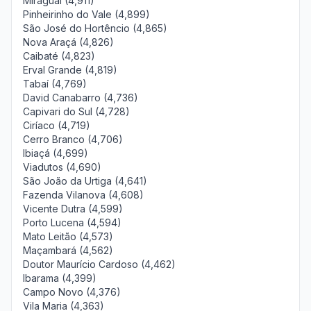
Miraguaí (4,911)
Pinheirinho do Vale (4,899)
São José do Hortêncio (4,865)
Nova Araçá (4,826)
Caibaté (4,823)
Erval Grande (4,819)
Tabaí (4,769)
David Canabarro (4,736)
Capivari do Sul (4,728)
Ciríaco (4,719)
Cerro Branco (4,706)
Ibiaçá (4,699)
Viadutos (4,690)
São João da Urtiga (4,641)
Fazenda Vilanova (4,608)
Vicente Dutra (4,599)
Porto Lucena (4,594)
Mato Leitão (4,573)
Maçambará (4,562)
Doutor Maurício Cardoso (4,462)
Ibarama (4,399)
Campo Novo (4,376)
Vila Maria (4,363)