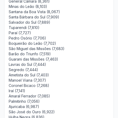
General Câmara (8,361)
Minas do Leão (8,103)
Santana da Boa Vista (8,067)
Santa Bárbara do Sul (7,909)
Salvador do Sul (7,889)
Tuparendi (7,810)
Paraí (7,727)
Pedro Osório (7,706)
Boqueirão do Leão (7,702)
São Miguel das Missões (7,683)
Barão do Triunfo (7,519)
Guarani das Missões (7,463)
Lavras do Sul (7,444)
Segredo (7,444)
Ametista do Sul (7,403)
Manoel Viana (7,307)
Coronel Bicaco (7,268)
Iraí (7,141)
Amaral Ferrador (7,085)
Palmitinho (7,056)
Ajuricaba (6,987)
São José do Ouro (6,922)
Hulha Negra (6,836)