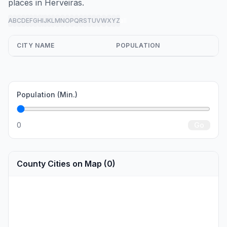
places in Herveiras.
A
B
C
D
E
F
G
H
I
J
K
L
M
N
O
P
Q
R
S
T
U
V
W
X
Y
Z
all
CITY NAME
POPULATION
Population (Min.)
0
Go
County Cities on Map (0)