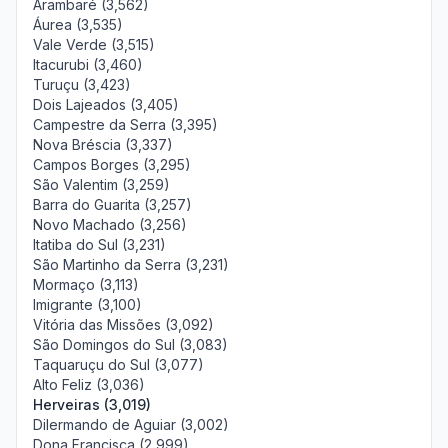
Arambaré (3,562)
Áurea (3,535)
Vale Verde (3,515)
Itacurubi (3,460)
Turuçu (3,423)
Dois Lajeados (3,405)
Campestre da Serra (3,395)
Nova Bréscia (3,337)
Campos Borges (3,295)
São Valentim (3,259)
Barra do Guarita (3,257)
Novo Machado (3,256)
Itatiba do Sul (3,231)
São Martinho da Serra (3,231)
Mormaço (3,113)
Imigrante (3,100)
Vitória das Missões (3,092)
São Domingos do Sul (3,083)
Taquaruçu do Sul (3,077)
Alto Feliz (3,036)
Herveiras (3,019)
Dilermando de Aguiar (3,002)
Dona Francisca (2,999)