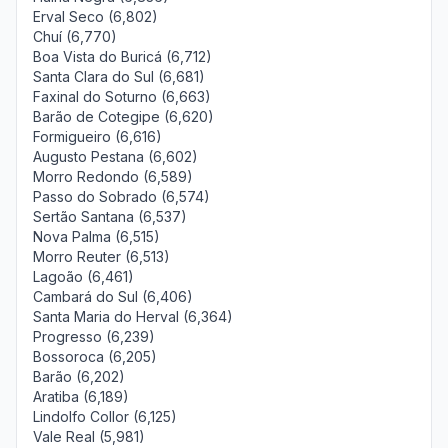
Erval Seco (6,802)
Chuí (6,770)
Boa Vista do Buricá (6,712)
Santa Clara do Sul (6,681)
Faxinal do Soturno (6,663)
Barão de Cotegipe (6,620)
Formigueiro (6,616)
Augusto Pestana (6,602)
Morro Redondo (6,589)
Passo do Sobrado (6,574)
Sertão Santana (6,537)
Nova Palma (6,515)
Morro Reuter (6,513)
Lagoão (6,461)
Cambará do Sul (6,406)
Santa Maria do Herval (6,364)
Progresso (6,239)
Bossoroca (6,205)
Barão (6,202)
Aratiba (6,189)
Lindolfo Collor (6,125)
Vale Real (5,981)