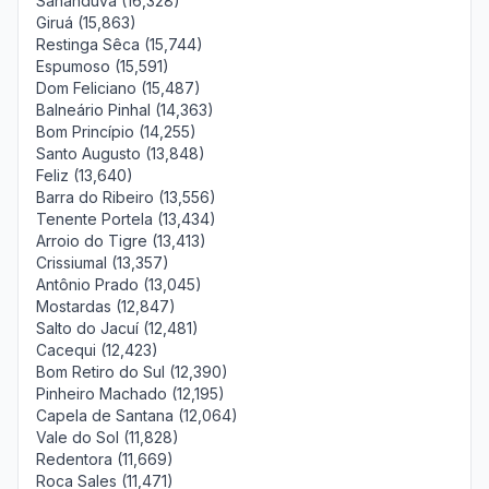
Sananduva (16,328)
Giruá (15,863)
Restinga Sêca (15,744)
Espumoso (15,591)
Dom Feliciano (15,487)
Balneário Pinhal (14,363)
Bom Princípio (14,255)
Santo Augusto (13,848)
Feliz (13,640)
Barra do Ribeiro (13,556)
Tenente Portela (13,434)
Arroio do Tigre (13,413)
Crissiumal (13,357)
Antônio Prado (13,045)
Mostardas (12,847)
Salto do Jacuí (12,481)
Cacequi (12,423)
Bom Retiro do Sul (12,390)
Pinheiro Machado (12,195)
Capela de Santana (12,064)
Vale do Sol (11,828)
Redentora (11,669)
Roca Sales (11,471)