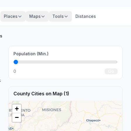
Places
Maps
Tools
Distances
es
Population (Min.)
0
Go
s
County Cities on Map (1)
+
−