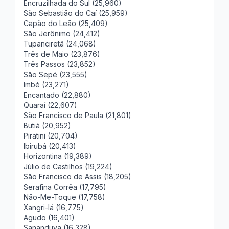
Encruzilhada do Sul (25,960)
São Sebastião do Caí (25,959)
Capão do Leão (25,409)
São Jerônimo (24,412)
Tupanciretã (24,068)
Três de Maio (23,876)
Três Passos (23,852)
São Sepé (23,555)
Imbé (23,271)
Encantado (22,880)
Quaraí (22,607)
São Francisco de Paula (21,801)
Butiá (20,952)
Piratini (20,704)
Ibirubá (20,413)
Horizontina (19,389)
Júlio de Castilhos (19,224)
São Francisco de Assis (18,205)
Serafina Corrêa (17,795)
Não-Me-Toque (17,758)
Xangri-lá (16,775)
Agudo (16,401)
Sananduva (16,328)