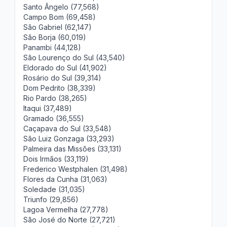
Santo Ângelo (77,568)
Campo Bom (69,458)
São Gabriel (62,147)
São Borja (60,019)
Panambi (44,128)
São Lourenço do Sul (43,540)
Eldorado do Sul (41,902)
Rosário do Sul (39,314)
Dom Pedrito (38,339)
Rio Pardo (38,265)
Itaqui (37,489)
Gramado (36,555)
Caçapava do Sul (33,548)
São Luiz Gonzaga (33,293)
Palmeira das Missões (33,131)
Dois Irmãos (33,119)
Frederico Westphalen (31,498)
Flores da Cunha (31,063)
Soledade (31,035)
Triunfo (29,856)
Lagoa Vermelha (27,778)
São José do Norte (27,721)