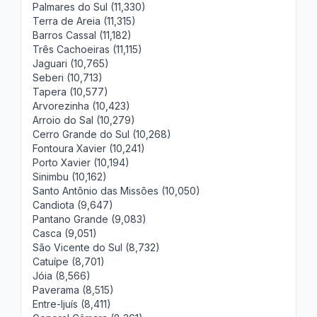
Palmares do Sul (11,330)
Terra de Areia (11,315)
Barros Cassal (11,182)
Três Cachoeiras (11,115)
Jaguari (10,765)
Seberi (10,713)
Tapera (10,577)
Arvorezinha (10,423)
Arroio do Sal (10,279)
Cerro Grande do Sul (10,268)
Fontoura Xavier (10,241)
Porto Xavier (10,194)
Sinimbu (10,162)
Santo Antônio das Missões (10,050)
Candiota (9,647)
Pantano Grande (9,083)
Casca (9,051)
São Vicente do Sul (8,732)
Catuípe (8,701)
Jóia (8,566)
Paverama (8,515)
Entre-Ijuís (8,411)