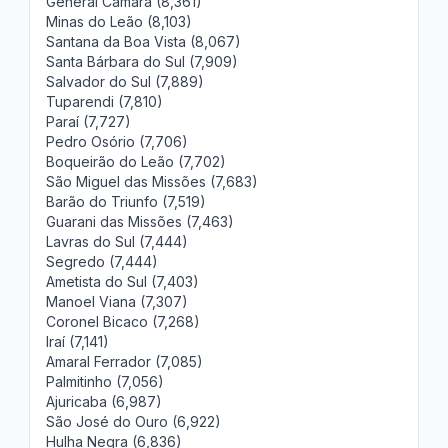
General Câmara (8,361)
Minas do Leão (8,103)
Santana da Boa Vista (8,067)
Santa Bárbara do Sul (7,909)
Salvador do Sul (7,889)
Tuparendi (7,810)
Paraí (7,727)
Pedro Osório (7,706)
Boqueirão do Leão (7,702)
São Miguel das Missões (7,683)
Barão do Triunfo (7,519)
Guarani das Missões (7,463)
Lavras do Sul (7,444)
Segredo (7,444)
Ametista do Sul (7,403)
Manoel Viana (7,307)
Coronel Bicaco (7,268)
Iraí (7,141)
Amaral Ferrador (7,085)
Palmitinho (7,056)
Ajuricaba (6,987)
São José do Ouro (6,922)
Hulha Negra (6,836)