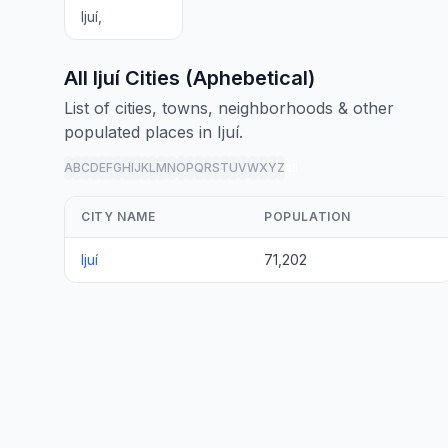
Ijuí,
All Ijuí Cities (Aphebetical)
List of cities, towns, neighborhoods & other
populated places in Ijuí.
A
B
C
D
E
F
G
H
I
J
K
L
M
N
O
P
Q
R
S
T
U
V
W
X
Y
Z
all
CITY NAME
POPULATION
Ijuí
71,202