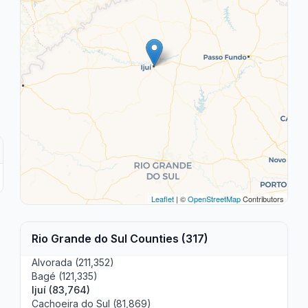
Leaflet
| ©
OpenStreetMap
Contributors
Rio Grande do Sul Counties (317)
Alvorada (211,352)
Bagé (121,335)
Ijuí (83,764)
Cachoeira do Sul (81,869)