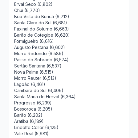
Erval Seco (6,802)
Chuí (6,770)
Boa Vista do Buricá (6,712)
Santa Clara do Sul (6,681)
Faxinal do Soturno (6,663)
Barão de Cotegipe (6,620)
Formigueiro (6,616)
Augusto Pestana (6,602)
Morro Redondo (6,589)
Passo do Sobrado (6,574)
Sertão Santana (6,537)
Nova Palma (6,515)
Morro Reuter (6,513)
Lagoão (6,461)
Cambará do Sul (6,406)
Santa Maria do Herval (6,364)
Progresso (6,239)
Bossoroca (6,205)
Barão (6,202)
Aratiba (6,189)
Lindolfo Collor (6,125)
Vale Real (5,981)