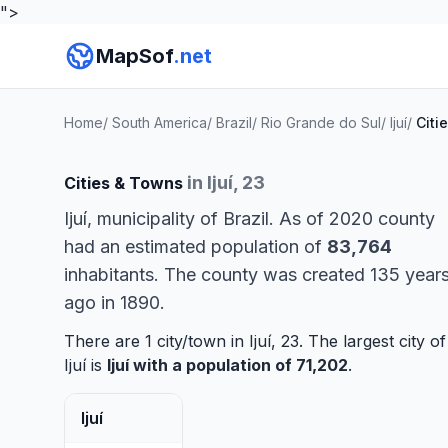
">
MapSof
.net
Home
/
South America
/
Brazil
/
Rio Grande do Sul
/
Ijuí
/
Citi
in Ijuí, 23
Cities & Towns
Ijuí, municipality of Brazil. As of 2020 county
had an estimated population of
83,764
inhabitants. The county was created 135 year
ago in 1890.
There are 1 city/town in Ijuí, 23. The largest city of
Ijuí is
Ijuí
with a population of 71,202
.
Ijuí