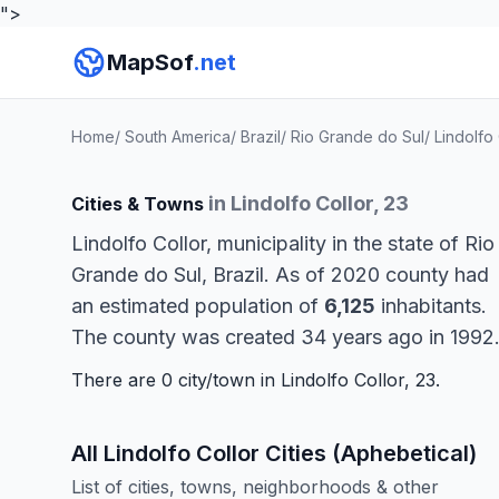
">
MapSof
.net
Home
/
South America
/
Brazil
/
Rio Grande do Sul
/
Lindolfo 
in Lindolfo Collor, 23
Cities & Towns
Lindolfo Collor, municipality in the state of Rio
Grande do Sul, Brazil. As of 2020 county had
an estimated population of
6,125
inhabitants.
The county was created 34 years ago in 1992
There are 0 city/town in Lindolfo Collor, 23.
All Lindolfo Collor Cities (Aphebetical)
List of cities, towns, neighborhoods & other