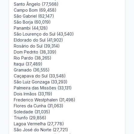
Santo Ângelo (77,568)
Campo Bom (69,458)
São Gabriel (62,147)
São Borja (60,019)
Panambi (44,128)
São Lourenço do Sul (43,540)
Eldorado do Sul (41,902)
Rosário do Sul (39,314)
Dom Pedrito (38,339)
Rio Pardo (38,265)
Itaqui (37,489)
Gramado (36,555)
Caçapava do Sul (33,548)
São Luiz Gonzaga (33,293)
Palmeira das Missões (33,131)
Dois Irmãos (33,119)
Frederico Westphalen (31,498)
Flores da Cunha (31,063)
Soledade (31,035)
Triunfo (29,856)
Lagoa Vermelha (27,778)
São José do Norte (27,721)