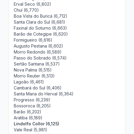
Erval Seco (6,802)
Chuí (6,770)
Boa Vista do Buricá (6,712)
Santa Clara do Sul (6,681)
Faxinal do Soturno (6,663)
Barão de Cotegipe (6,620)
Formigueiro (6,616)
Augusto Pestana (6,602)
Morro Redondo (6,589)
Passo do Sobrado (6,574)
Sertão Santana (6,537)
Nova Palma (6,515)
Morro Reuter (6,513)
Lagoão (6,461)
Cambará do Sul (6,406)
Santa Maria do Herval (6,364)
Progresso (6,239)
Bossoroca (6,205)
Barão (6,202)
Aratiba (6,189)
Lindolfo Collor (6,125)
Vale Real (5,981)