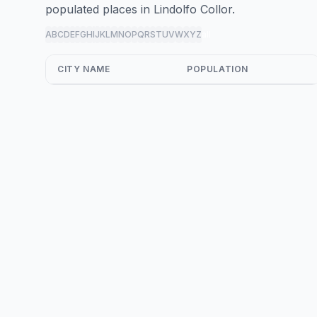
populated places in Lindolfo Collor.
A
B
C
D
E
F
G
H
I
J
K
L
M
N
O
P
Q
R
S
T
U
V
W
X
Y
Z
all
CITY NAME
POPULATION