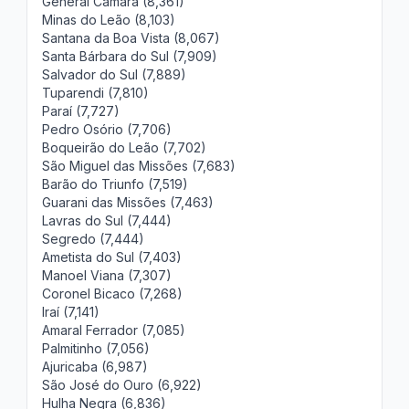
General Câmara (8,361)
Minas do Leão (8,103)
Santana da Boa Vista (8,067)
Santa Bárbara do Sul (7,909)
Salvador do Sul (7,889)
Tuparendi (7,810)
Paraí (7,727)
Pedro Osório (7,706)
Boqueirão do Leão (7,702)
São Miguel das Missões (7,683)
Barão do Triunfo (7,519)
Guarani das Missões (7,463)
Lavras do Sul (7,444)
Segredo (7,444)
Ametista do Sul (7,403)
Manoel Viana (7,307)
Coronel Bicaco (7,268)
Iraí (7,141)
Amaral Ferrador (7,085)
Palmitinho (7,056)
Ajuricaba (6,987)
São José do Ouro (6,922)
Hulha Negra (6,836)