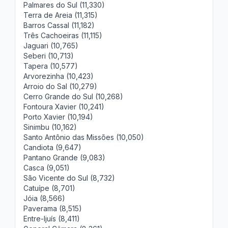
Palmares do Sul (11,330)
Terra de Areia (11,315)
Barros Cassal (11,182)
Três Cachoeiras (11,115)
Jaguari (10,765)
Seberi (10,713)
Tapera (10,577)
Arvorezinha (10,423)
Arroio do Sal (10,279)
Cerro Grande do Sul (10,268)
Fontoura Xavier (10,241)
Porto Xavier (10,194)
Sinimbu (10,162)
Santo Antônio das Missões (10,050)
Candiota (9,647)
Pantano Grande (9,083)
Casca (9,051)
São Vicente do Sul (8,732)
Catuípe (8,701)
Jóia (8,566)
Paverama (8,515)
Entre-Ijuís (8,411)