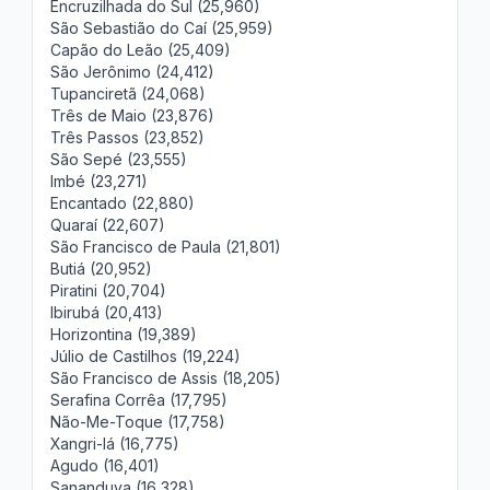
Encruzilhada do Sul (25,960)
São Sebastião do Caí (25,959)
Capão do Leão (25,409)
São Jerônimo (24,412)
Tupanciretã (24,068)
Três de Maio (23,876)
Três Passos (23,852)
São Sepé (23,555)
Imbé (23,271)
Encantado (22,880)
Quaraí (22,607)
São Francisco de Paula (21,801)
Butiá (20,952)
Piratini (20,704)
Ibirubá (20,413)
Horizontina (19,389)
Júlio de Castilhos (19,224)
São Francisco de Assis (18,205)
Serafina Corrêa (17,795)
Não-Me-Toque (17,758)
Xangri-lá (16,775)
Agudo (16,401)
Sananduva (16,328)