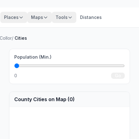
Places
Maps
Tools
Distances
Collor
/
Cities
Population (Min.)
0
Go
.
County Cities on Map (0)