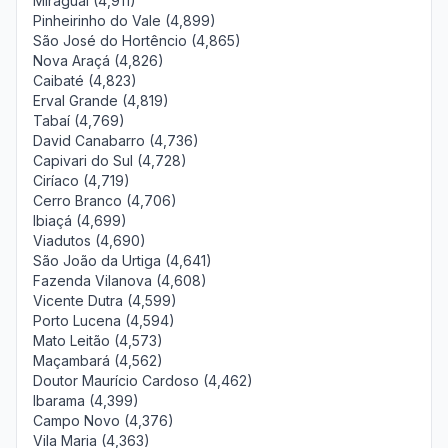
Miraguaí (4,911)
Pinheirinho do Vale (4,899)
São José do Hortêncio (4,865)
Nova Araçá (4,826)
Caibaté (4,823)
Erval Grande (4,819)
Tabaí (4,769)
David Canabarro (4,736)
Capivari do Sul (4,728)
Ciríaco (4,719)
Cerro Branco (4,706)
Ibiaçá (4,699)
Viadutos (4,690)
São João da Urtiga (4,641)
Fazenda Vilanova (4,608)
Vicente Dutra (4,599)
Porto Lucena (4,594)
Mato Leitão (4,573)
Maçambará (4,562)
Doutor Maurício Cardoso (4,462)
Ibarama (4,399)
Campo Novo (4,376)
Vila Maria (4,363)