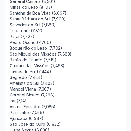
General Câmara (8,361)
Minas do Leão (8,103)
Santana da Boa Vista (8,067)
Santa Bárbara do Sul (7,909)
Salvador do Sul (7,889)
Tuparendi (7,810)
Paraí (7,727)
Pedro Osório (7,706)
Boqueirão do Leão (7,702)
São Miguel das Missões (7,683)
Barão do Triunfo (7,519)
Guarani das Missões (7,463)
Lavras do Sul (7,444)
Segredo (7,444)
Ametista do Sul (7,403)
Manoel Viana (7,307)
Coronel Bicaco (7,268)
Iraí (7,141)
Amaral Ferrador (7,085)
Palmitinho (7,056)
Ajuricaba (6,987)
São José do Ouro (6,922)
Hulha Negra (6,836)