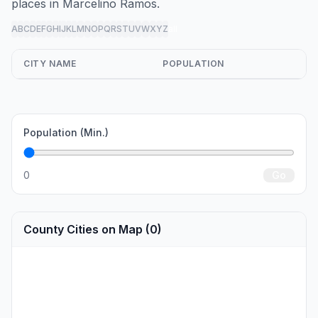
places in Marcelino Ramos.
A
B
C
D
E
F
G
H
I
J
K
L
M
N
O
P
Q
R
S
T
U
V
W
X
Y
Z
all
CITY NAME
POPULATION
Population (Min.)
0
Go
County Cities on Map (0)