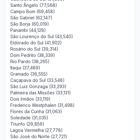
Santo Ângelo (77,568)
Campo Bom (69,458)
São Gabriel (62,147)
São Borja (60,019)
Panambi (44,128)
São Lourenço do Sul (43,540)
Eldorado do Sul (41,902)
Rosário do Sul (39,314)
Dom Pedrito (38,339)
Rio Pardo (38,265)
Itaqui (37,489)
Gramado (36,555)
Caçapava do Sul (33,548)
São Luiz Gonzaga (33,293)
Palmeira das Missões (33,131)
Dois Irmãos (33,119)
Frederico Westphalen (31,498)
Flores da Cunha (31,063)
Soledade (31,035)
Triunfo (29,856)
Lagoa Vermelha (27,778)
São José do Norte (27,721)