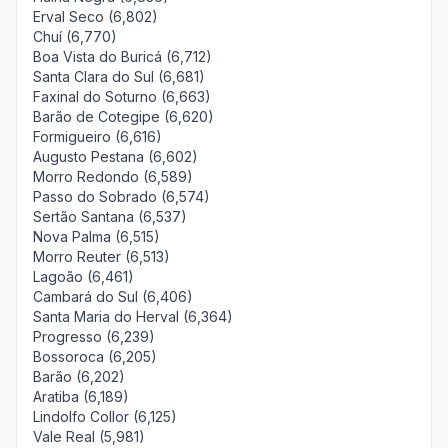
Erval Seco (6,802)
Chuí (6,770)
Boa Vista do Buricá (6,712)
Santa Clara do Sul (6,681)
Faxinal do Soturno (6,663)
Barão de Cotegipe (6,620)
Formigueiro (6,616)
Augusto Pestana (6,602)
Morro Redondo (6,589)
Passo do Sobrado (6,574)
Sertão Santana (6,537)
Nova Palma (6,515)
Morro Reuter (6,513)
Lagoão (6,461)
Cambará do Sul (6,406)
Santa Maria do Herval (6,364)
Progresso (6,239)
Bossoroca (6,205)
Barão (6,202)
Aratiba (6,189)
Lindolfo Collor (6,125)
Vale Real (5,981)