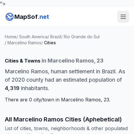
">
MapSof
.net
Home
/
South America
/
Brazil
/
Rio Grande do Sul
/
Marcelino Ramos
/
Cities
in Marcelino Ramos, 23
Cities & Towns
Marcelino Ramos, human settlement in Brazil. As
of 2020 county had an estimated population of
4,319
inhabitants.
There are 0 city/town in Marcelino Ramos, 23.
All Marcelino Ramos Cities (Aphebetical)
List of cities, towns, neighborhoods & other populated