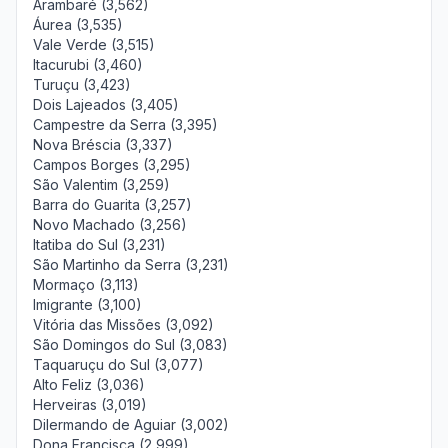
Arambaré (3,562)
Áurea (3,535)
Vale Verde (3,515)
Itacurubi (3,460)
Turuçu (3,423)
Dois Lajeados (3,405)
Campestre da Serra (3,395)
Nova Bréscia (3,337)
Campos Borges (3,295)
São Valentim (3,259)
Barra do Guarita (3,257)
Novo Machado (3,256)
Itatiba do Sul (3,231)
São Martinho da Serra (3,231)
Mormaço (3,113)
Imigrante (3,100)
Vitória das Missões (3,092)
São Domingos do Sul (3,083)
Taquaruçu do Sul (3,077)
Alto Feliz (3,036)
Herveiras (3,019)
Dilermando de Aguiar (3,002)
Dona Francisca (2,999)