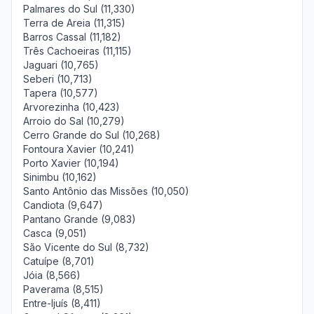
Palmares do Sul (11,330)
Terra de Areia (11,315)
Barros Cassal (11,182)
Três Cachoeiras (11,115)
Jaguari (10,765)
Seberi (10,713)
Tapera (10,577)
Arvorezinha (10,423)
Arroio do Sal (10,279)
Cerro Grande do Sul (10,268)
Fontoura Xavier (10,241)
Porto Xavier (10,194)
Sinimbu (10,162)
Santo Antônio das Missões (10,050)
Candiota (9,647)
Pantano Grande (9,083)
Casca (9,051)
São Vicente do Sul (8,732)
Catuípe (8,701)
Jóia (8,566)
Paverama (8,515)
Entre-Ijuís (8,411)