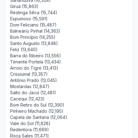
Sananduva (16,328)
Giruá (15,863)
Restinga Sêca (15,744)
Espumoso (15,591)
Dom Feliciano (15,487)
Balneário Pinhal (14,363)
Bom Princípio (14,255)
Santo Augusto (13,848)
Feliz (13,640)
Barra do Ribeiro (13,556)
Tenente Portela (13,434)
Arroio do Tigre (13,413)
Crissiumal (13,357)
Antônio Prado (13,045)
Mostardas (12,847)
Salto do Jacuí (12,481)
Cacequi (12,423)
Bom Retiro do Sul (12,390)
Pinheiro Machado (12,195)
Capela de Santana (12,064)
Vale do Sol (11,828)
Redentora (11,669)
Roca Sales (11,471)