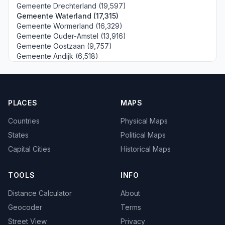
Gemeente Drechterland (19,597)
Gemeente Waterland (17,315)
Gemeente Wormerland (16,329)
Gemeente Ouder-Amstel (13,916)
Gemeente Oostzaan (9,757)
Gemeente Andijk (6,518)
PLACES
MAPS
Countries
Physical Maps
States
Political Maps
Capital Cities
Historical Maps
TOOLS
INFO
Distance Calculator
About
Geocoder
Terms
Street View
Privacy