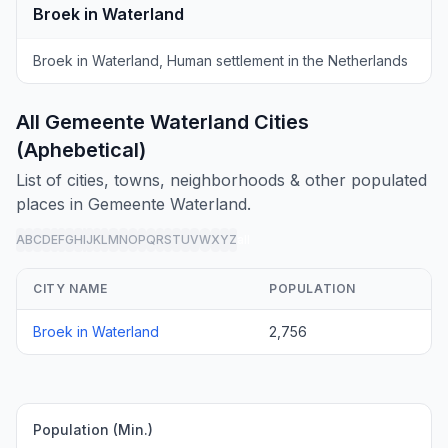
Broek in Waterland
Broek in Waterland, Human settlement in the Netherlands
All Gemeente Waterland Cities
(Aphebetical)
List of cities, towns, neighborhoods & other populated
places in Gemeente Waterland.
A
B
C
D
E
F
G
H
I
J
K
L
M
N
O
P
Q
R
S
T
U
V
W
X
Y
Z
all
CITY NAME
POPULATION
Broek in Waterland
2,756
Population (Min.)