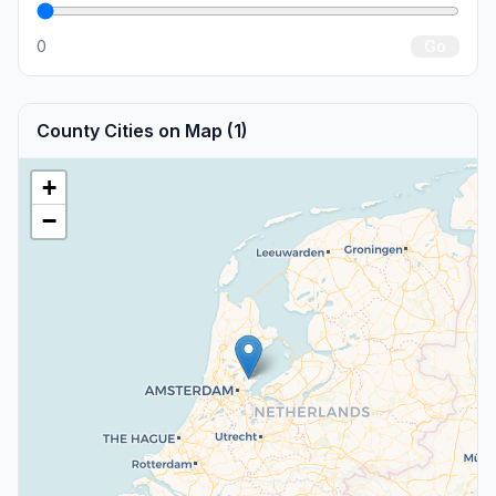
0
Go
County Cities on Map (1)
+
−