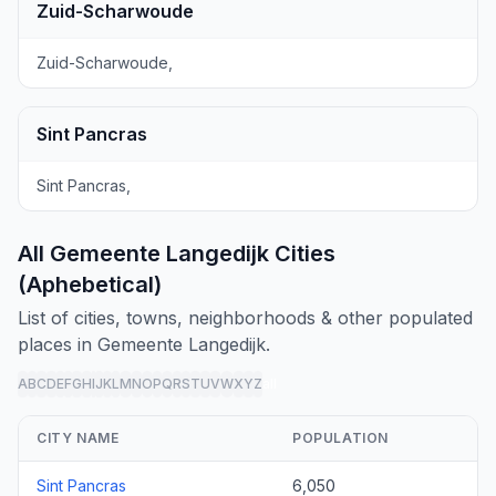
Zuid-Scharwoude
Zuid-Scharwoude,
Sint Pancras
Sint Pancras,
All Gemeente Langedijk Cities
(Aphebetical)
List of cities, towns, neighborhoods & other populated
places in Gemeente Langedijk.
A
B
C
D
E
F
G
H
I
J
K
L
M
N
O
P
Q
R
S
T
U
V
W
X
Y
Z
all
CITY NAME
POPULATION
Sint Pancras
6,050