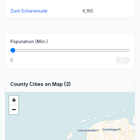
Zuid-Scharwoude
6,165
Population (Min.)
0
Go
County Cities on Map (2)
+
−