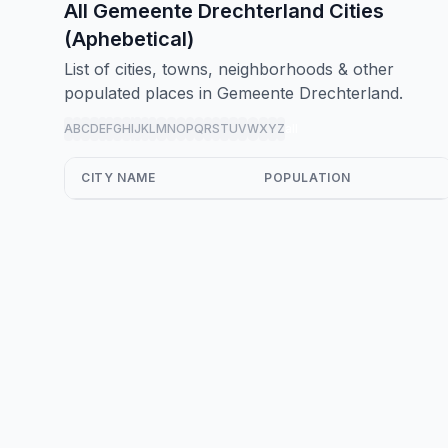
All Gemeente Drechterland Cities
(Aphebetical)
List of cities, towns, neighborhoods & other
populated places in Gemeente Drechterland.
A
B
C
D
E
F
G
H
I
J
K
L
M
N
O
P
Q
R
S
T
U
V
W
X
Y
Z
all
CITY NAME
POPULATION