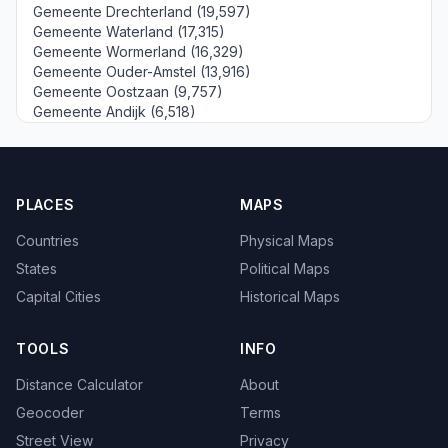
Gemeente Drechterland (19,597)
Gemeente Waterland (17,315)
Gemeente Wormerland (16,329)
Gemeente Ouder-Amstel (13,916)
Gemeente Oostzaan (9,757)
Gemeente Andijk (6,518)
PLACES
MAPS
Countries
Physical Maps
States
Political Maps
Capital Cities
Historical Maps
TOOLS
INFO
Distance Calculator
About
Geocoder
Terms
Street View
Privacy