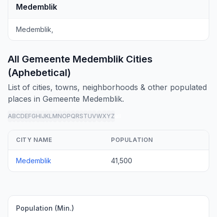
Medemblik
Medemblik,
All Gemeente Medemblik Cities
(Aphebetical)
List of cities, towns, neighborhoods & other populated
places in Gemeente Medemblik.
A
B
C
D
E
F
G
H
I
J
K
L
M
N
O
P
Q
R
S
T
U
V
W
X
Y
Z
all
CITY NAME
POPULATION
Medemblik
41,500
Population (Min.)