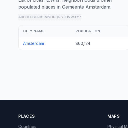
populated places in Gemeente Amsterdam.
A
B
C
D
E
F
G
H
I
J
K
L
M
N
O
P
Q
R
S
T
U
V
W
X
Y
Z
all
CITY NAME
POPULATION
Amsterdam
860,124
PLACES
MAPS
Countries
Physical 