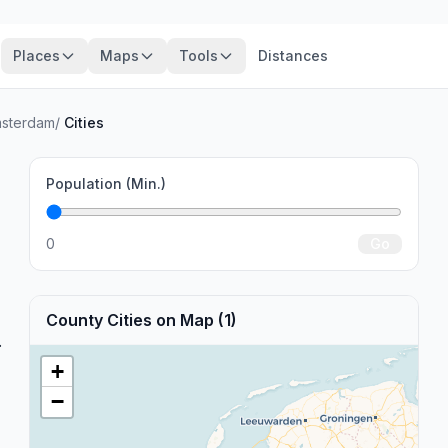
Places
Maps
Tools
Distances
sterdam
/
Cities
Population (Min.)
0
Go
County Cities on Map (1)
.
+
−