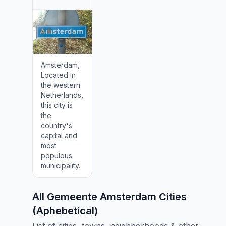
Amsterdam,
Located in
the western
Netherlands,
this city is
the
country's
capital and
most
populous
municipality.
All Gemeente Amsterdam Cities
(Aphebetical)
List of cities, towns, neighborhoods & other