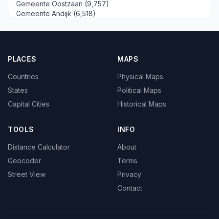
Gemeente Oostzaan (9,757)
Gemeente Andijk (6,518)
PLACES
MAPS
Countries
Physical Maps
States
Political Maps
Capital Cities
Historical Maps
TOOLS
INFO
Distance Calculator
About
Geocoder
Terms
Street View
Privacy
Contact