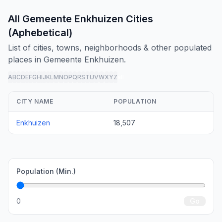
All Gemeente Enkhuizen Cities
(Aphebetical)
List of cities, towns, neighborhoods & other populated
places in Gemeente Enkhuizen.
A
B
C
D
E
F
G
H
I
J
K
L
M
N
O
P
Q
R
S
T
U
V
W
X
Y
Z
all
CITY NAME
POPULATION
Enkhuizen
18,507
Population (Min.)
0
Go