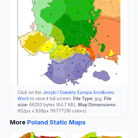
Click on the
Jezyki I Dialekty Europa Srodkowo
Wsch
to view it full screen.
File Type:
jpg,
File
size:
66253 bytes (64.7 KB),
Map Dimensions:
652px x 839px (16777216 colors)
More
Poland Static Maps