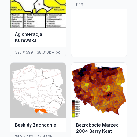
png
Aglomeracja
Kurowska
325 x 599 - 38,310k - jpg
Beskidy Zachodnie
Bezrobocie Marzec
2004 Barry Kent
750 x 750 - 34,479k -