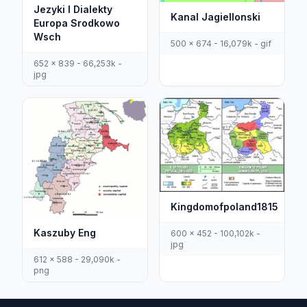
Jezyki I Dialekty
Kanal Jagiellonski
Europa Srodkowo
Wsch
500 x 674 - 16,079k - gif
652 x 839 - 66,253k -
jpg
Kingdomofpoland1815
Kaszuby Eng
600 x 452 - 100,102k -
jpg
612 x 588 - 29,090k -
png