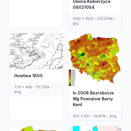
Gmina Kobierzyce
08021054
1200 x 1600 - 202,539k -
jpg
Howtwa 1800
729 x 496 - 75,705k -
png
Iv 2008 Bezrobocie
Wg Powiatow Barry
Kent
902 x 901 - 44,811k - png