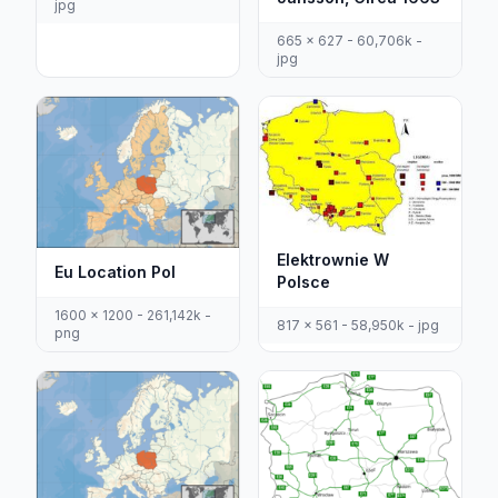
jpg
665 x 627 - 60,706k -
jpg
Elektrownie W
Eu Location Pol
Polsce
1600 x 1200 - 261,142k -
817 x 561 - 58,950k - jpg
png