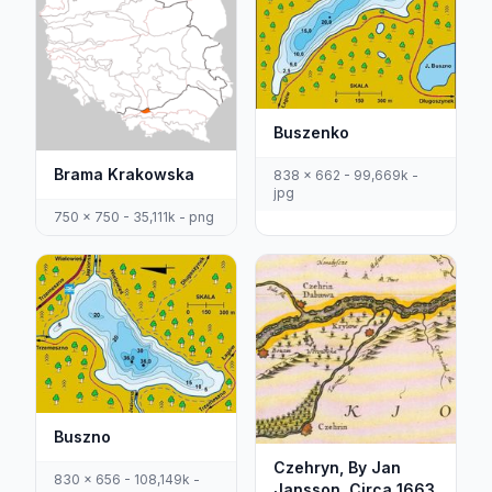
Buszenko
Brama Krakowska
838 x 662 - 99,669k -
jpg
750 x 750 - 35,111k - png
Buszno
Czehryn, By Jan
830 x 656 - 108,149k -
Jansson, Circa 1663