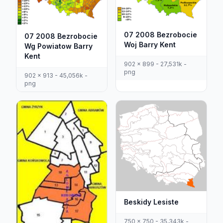
07 2008 Bezrobocie
07 2008 Bezrobocie
Woj Barry Kent
Wg Powiatow Barry
Kent
902 x 899 - 27,531k -
png
902 x 913 - 45,056k -
png
Beskidy Lesiste
750 x 750 - 35,343k -