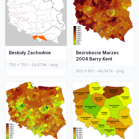
Beskidy Zachodnie
Bezrobocie Marzec
2004 Barry Kent
750 x 750 - 34,479k - png
902 x 901 - 44,247k - png