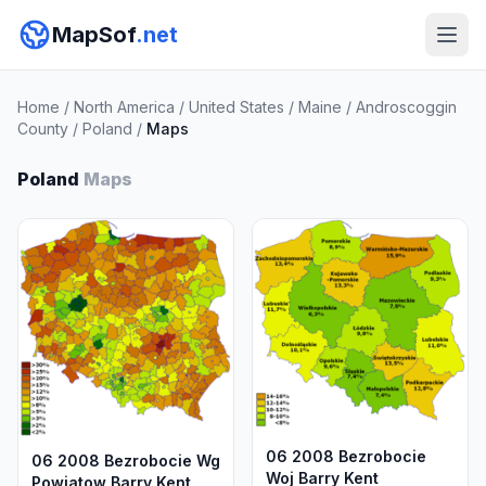
MapSof
.net
Home
/
North America
/
United States
/
Maine
/
Androscoggin
County
/
Poland
/
Maps
Poland
Maps
06 2008 Bezrobocie
06 2008 Bezrobocie Wg
Woj Barry Kent
Powiatow Barry Kent