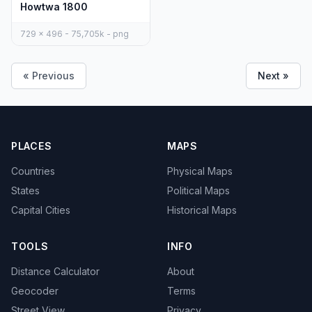
Howtwa 1800
729 x 496 - 75,705k - png
« Previous
Next »
PLACES
MAPS
Countries
Physical Maps
States
Political Maps
Capital Cities
Historical Maps
TOOLS
INFO
Distance Calculator
About
Geocoder
Terms
Street View
Privacy