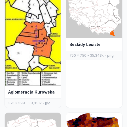
Beskidy Lesiste
750 x 750 - 35,343k - png
Aglomeracja Kurowska
325 x 599 - 38,310k - jpg