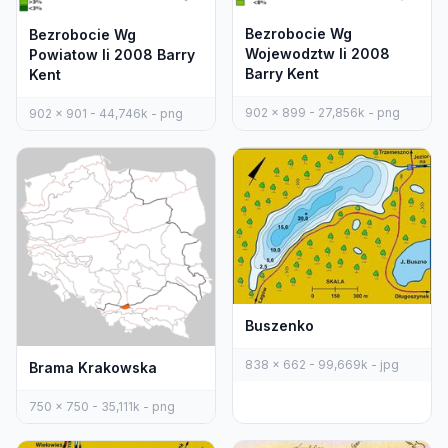
Bezrobocie Wg
Bezrobocie Wg
Wojewodztw Ii 2008
Powiatow Ii 2008 Barry
Barry Kent
Kent
902 x 899 - 27,856k - png
902 x 901 - 44,746k - png
Buszenko
838 x 662 - 99,669k - jpg
Brama Krakowska
750 x 750 - 35,111k - png