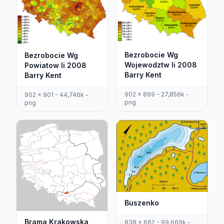
Bezrobocie Wg
Bezrobocie Wg
Wojewodztw Ii 2008
Powiatow Ii 2008
Barry Kent
Barry Kent
902 x 899 - 27,856k -
902 x 901 - 44,746k -
png
png
Buszenko
Brama Krakowska
838 x 662 - 99,669k -