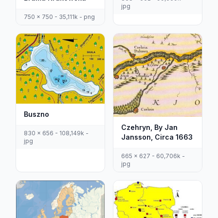
jpg
750 x 750 - 35,111k - png
Buszno
Czehryn, By Jan
830 x 656 - 108,149k -
Jansson, Circa 1663
jpg
665 x 627 - 60,706k -
jpg