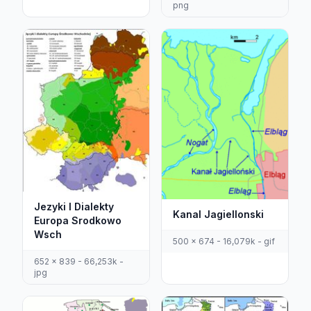
png
Jezyki I Dialekty
Kanal Jagiellonski
Europa Srodkowo
Wsch
500 x 674 - 16,079k - gif
652 x 839 - 66,253k -
jpg