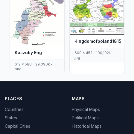
Kingdomofpoland1815
Kaszuby Eng
600 x 452 - 100,102k -
jpg
612 x 588 - 29,090k -
png
PLACES
MAPS
Countries
Physical Maps
States
Political Maps
Capital Cities
Historical Maps