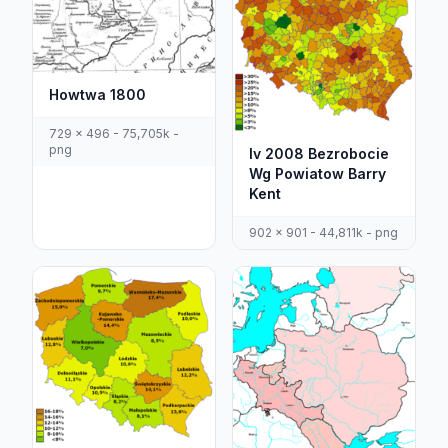
Howtwa 1800
729 x 496 - 75,705k -
png
Iv 2008 Bezrobocie
Wg Powiatow Barry
Kent
902 x 901 - 44,811k - png