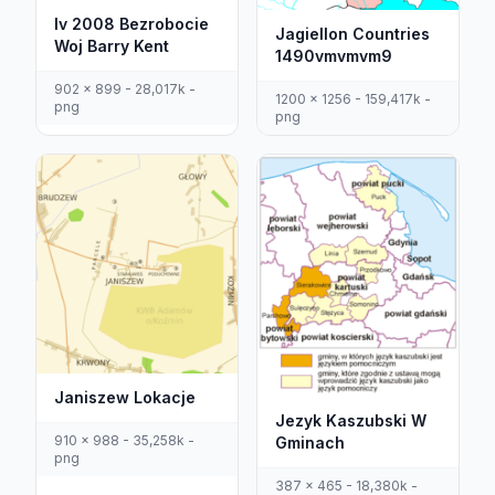
Iv 2008 Bezrobocie
Jagiellon Countries
Woj Barry Kent
1490vmvmvm9
902 x 899 - 28,017k -
1200 x 1256 - 159,417k -
png
png
Janiszew Lokacje
Jezyk Kaszubski W
910 x 988 - 35,258k -
Gminach
png
387 x 465 - 18,380k -