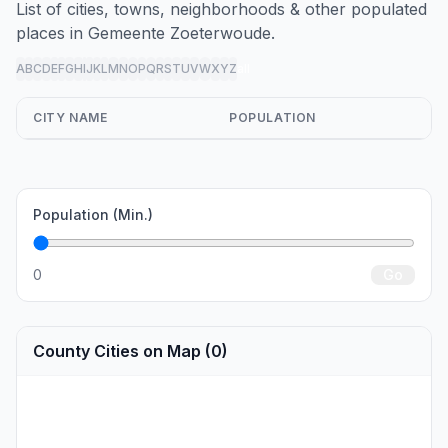
List of cities, towns, neighborhoods & other populated
places in Gemeente Zoeterwoude.
A
B
C
D
E
F
G
H
I
J
K
L
M
N
O
P
Q
R
S
T
U
V
W
X
Y
Z
all
CITY NAME
POPULATION
Population (Min.)
0
Go
County Cities on Map (0)