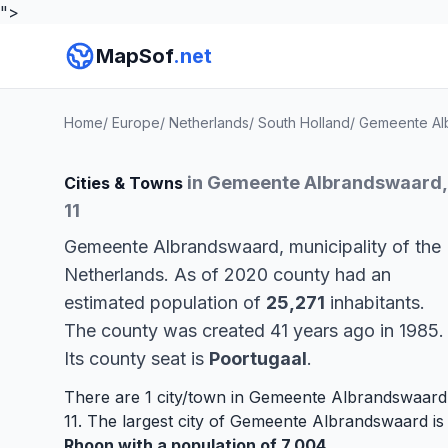
">
MapSof
.net
Home
/
Europe
/
Netherlands
/
South Holland
/
Gemeente Al
in Gemeente Albrandswaard,
Cities & Towns
11
Gemeente Albrandswaard, municipality of the
Netherlands. As of 2020 county had an
estimated population of
25,271
inhabitants.
The county was created 41 years ago in 1985.
Its county seat is
Poortugaal
.
There are 1 city/town in Gemeente Albrandswaard
11. The largest city of Gemeente Albrandswaard is
Rhoon
with a population of 7,004
.