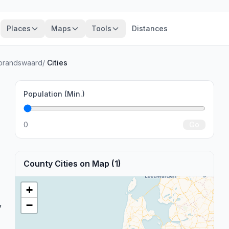
Places
Maps
Tools
Distances
brandswaard
/
Cities
Population (Min.)
0
Go
County Cities on Map (1)
+
,
−