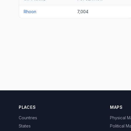
Rhoon
7,004
PLACES
MAPS
Countries
Physical 
States
Political M