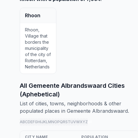
Rhoon
Rhoon,
Village that
borders the
municipality
of the city of
Rotterdam,
Netherlands
All Gemeente Albrandswaard Cities
(Aphebetical)
List of cities, towns, neighborhoods & other
populated places in Gemeente Albrandswaard.
A
B
C
D
E
F
G
H
I
J
K
L
M
N
O
P
Q
R
S
T
U
V
W
X
Y
Z
all
CITY NAME
POPULATION