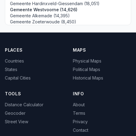
Gemeente Hardinxveld-Giessendam (18,051)
Gemeente Westvoorne (14,626)
Gemeente Alkemade (14,395)
Gemeente Zoeterwoude (8,450)
PLACES
MAPS
Countries
Physical Maps
States
Political Maps
Capital Cities
Historical Maps
TOOLS
INFO
Distance Calculator
About
Geocoder
Terms
Street View
Privacy
Contact