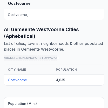
Oostvoorne
Oostvoorne,
All Gemeente Westvoorne Cities
(Aphebetical)
List of cities, towns, neighborhoods & other populated
places in Gemeente Westvoorne.
A
B
C
D
E
F
G
H
I
J
K
L
M
N
O
P
Q
R
S
T
U
V
W
X
Y
Z
all
CITY NAME
POPULATION
Oostvoorne
4,635
Population (Min.)