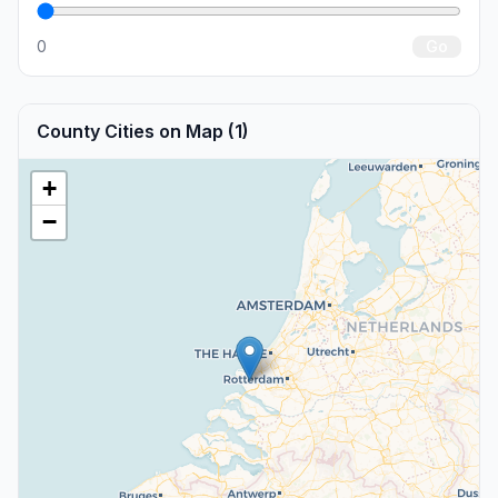
0
Go
County Cities on Map (1)
+
−