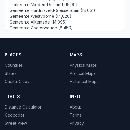
Gemeente Midden-Delfland (19,391)
Gemeente Hardinxveld-Giessendam (18,051)
Gemeente Westvoorne (14,626)
Gemeente Alkemade (14,395)
Gemeente Zoeterwoude (8,450)
PLACES
MAPS
Countries
Physical Maps
States
Political Maps
Capital Cities
Historical Maps
TOOLS
INFO
Distance Calculator
About
Geocoder
Terms
Street View
Privacy