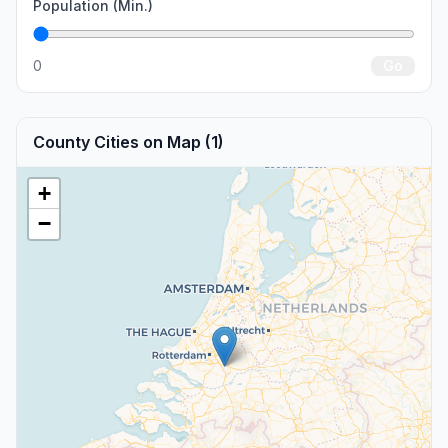
Population (Min.)
0
Go
County Cities on Map (1)
+
−