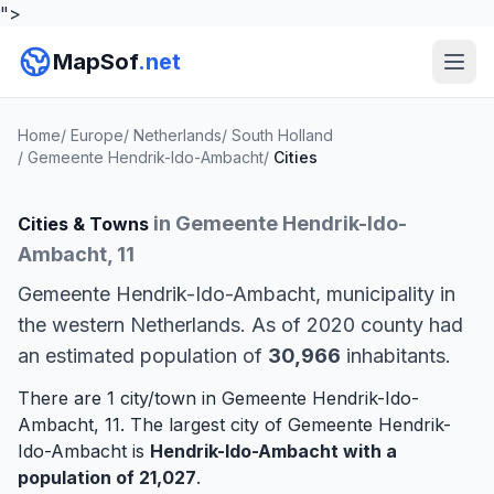
">
MapSof
.net
Home
/
Europe
/
Netherlands
/
South Holland
/
Gemeente Hendrik-Ido-Ambacht
/
Cities
in Gemeente Hendrik-Ido-
Cities & Towns
Ambacht, 11
Gemeente Hendrik-Ido-Ambacht, municipality in
the western Netherlands. As of 2020 county had
an estimated population of
30,966
inhabitants.
There are 1 city/town in Gemeente Hendrik-Ido-
Ambacht, 11. The largest city of Gemeente Hendrik-
Ido-Ambacht is
Hendrik-Ido-Ambacht
with a
population of 21,027
.