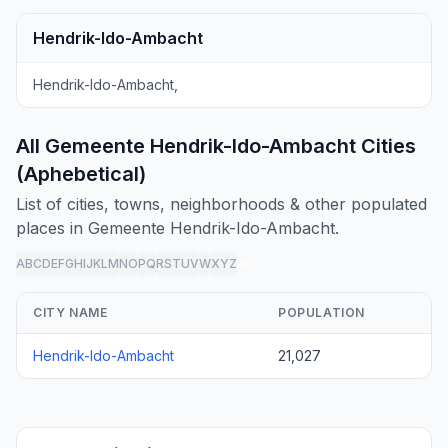
Hendrik-Ido-Ambacht
Hendrik-Ido-Ambacht,
All Gemeente Hendrik-Ido-Ambacht Cities
(Aphebetical)
List of cities, towns, neighborhoods & other populated
places in Gemeente Hendrik-Ido-Ambacht.
A
B
C
D
E
F
G
H
I
J
K
L
M
N
O
P
Q
R
S
T
U
V
W
X
Y
Z
all
CITY NAME
POPULATION
Hendrik-Ido-Ambacht
21,027