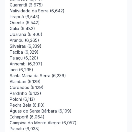
Guarantã (6,675)
Natividade da Serra (6,642)
Itirapuã (6,543)
Oriente (6,542)
Gália (6,482)
Ubarana (6,400)
Arandu (6,365)
Silveiras (6,339)
Taciba (6,329)
Taiaçu (6,320)
Anhembi (6,307)
Iacri (6,295)
Santa Maria da Serra (6,236)
Alambari (6,129)
Coroados (6,129)
Pardinho (6,122)
Poloni (6,113)
Pedra Bela (6,110)
Águas de Santa Bárbara (6,109)
Echaporã (6,064)
Campina do Monte Alegre (6,057)
Piacatu (6,038)