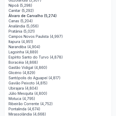
Guzolândia (5,307)
Nipoã (5,298)
Canitar (5,292)
Álvaro de Carvalho (5,274)
Canas (5,204)
Analândia (5,056)
Pratânia (5,021)
Campos Novos Paulista (4,997)
Itapura (4,951)
Narandiba (4,904)
Lagoinha (4,889)
Espírito Santo do Turvo (4,878)
Boracéia (4,868)
Gastão Vidigal (4,860)
Glicério (4,829)
Santópolis do Aguapeí (4,817)
Gavião Peixoto (4,815)
Ubirajara (4,804)
Júlio Mesquita (4,800)
Motuca (4,795)
Ribeirão Corrente (4,752)
Pontalinda (4,674)
Mirassolândia (4,668)