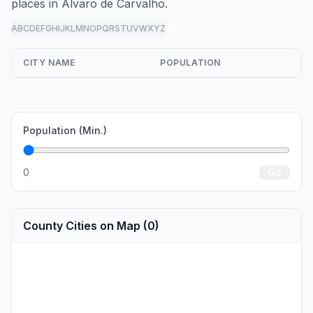
places in Álvaro de Carvalho.
A
B
C
D
E
F
G
H
I
J
K
L
M
N
O
P
Q
R
S
T
U
V
W
X
Y
Z
all
CITY NAME
POPULATION
Population (Min.)
0
Go
County Cities on Map (0)