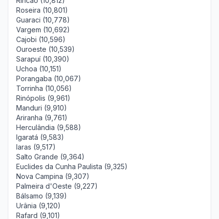
Rincão (10,812)
Roseira (10,801)
Guaraci (10,778)
Vargem (10,692)
Cajobi (10,596)
Ouroeste (10,539)
Sarapuí (10,390)
Uchoa (10,151)
Porangaba (10,067)
Torrinha (10,056)
Rinópolis (9,961)
Manduri (9,910)
Ariranha (9,761)
Herculândia (9,588)
Igaratá (9,583)
Iaras (9,517)
Salto Grande (9,364)
Euclides da Cunha Paulista (9,325)
Nova Campina (9,307)
Palmeira d'Oeste (9,227)
Bálsamo (9,139)
Urânia (9,120)
Rafard (9,101)