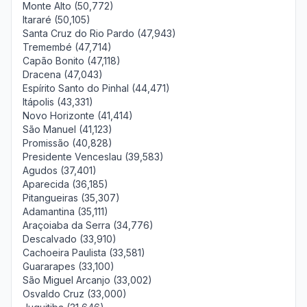
Monte Alto (50,772)
Itararé (50,105)
Santa Cruz do Rio Pardo (47,943)
Tremembé (47,714)
Capão Bonito (47,118)
Dracena (47,043)
Espírito Santo do Pinhal (44,471)
Itápolis (43,331)
Novo Horizonte (41,414)
São Manuel (41,123)
Promissão (40,828)
Presidente Venceslau (39,583)
Agudos (37,401)
Aparecida (36,185)
Pitangueiras (35,307)
Adamantina (35,111)
Araçoiaba da Serra (34,776)
Descalvado (33,910)
Cachoeira Paulista (33,581)
Guararapes (33,100)
São Miguel Arcanjo (33,002)
Osvaldo Cruz (33,000)