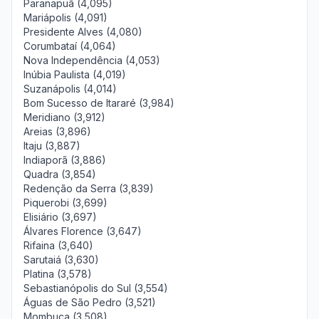
Paranapuã (4,095)
Mariápolis (4,091)
Presidente Alves (4,080)
Corumbataí (4,064)
Nova Independência (4,053)
Inúbia Paulista (4,019)
Suzanápolis (4,014)
Bom Sucesso de Itararé (3,984)
Meridiano (3,912)
Areias (3,896)
Itaju (3,887)
Indiaporã (3,886)
Quadra (3,854)
Redenção da Serra (3,839)
Piquerobi (3,699)
Elisiário (3,697)
Álvares Florence (3,647)
Rifaina (3,640)
Sarutaiá (3,630)
Platina (3,578)
Sebastianópolis do Sul (3,554)
Águas de São Pedro (3,521)
Mombuca (3,508)