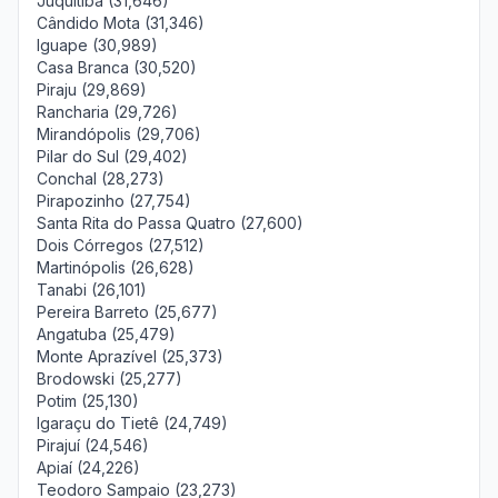
Juquitiba (31,646)
Cândido Mota (31,346)
Iguape (30,989)
Casa Branca (30,520)
Piraju (29,869)
Rancharia (29,726)
Mirandópolis (29,706)
Pilar do Sul (29,402)
Conchal (28,273)
Pirapozinho (27,754)
Santa Rita do Passa Quatro (27,600)
Dois Córregos (27,512)
Martinópolis (26,628)
Tanabi (26,101)
Pereira Barreto (25,677)
Angatuba (25,479)
Monte Aprazível (25,373)
Brodowski (25,277)
Potim (25,130)
Igaraçu do Tietê (24,749)
Pirajuí (24,546)
Apiaí (24,226)
Teodoro Sampaio (23,273)