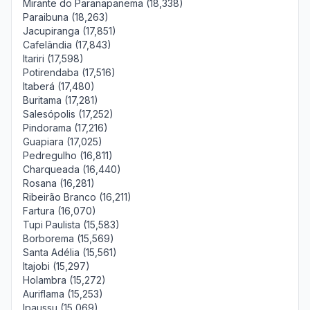
Mirante do Paranapanema (18,338)
Paraibuna (18,263)
Jacupiranga (17,851)
Cafelândia (17,843)
Itariri (17,598)
Potirendaba (17,516)
Itaberá (17,480)
Buritama (17,281)
Salesópolis (17,252)
Pindorama (17,216)
Guapiara (17,025)
Pedregulho (16,811)
Charqueada (16,440)
Rosana (16,281)
Ribeirão Branco (16,211)
Fartura (16,070)
Tupi Paulista (15,583)
Borborema (15,569)
Santa Adélia (15,561)
Itajobi (15,297)
Holambra (15,272)
Auriflama (15,253)
Ipaussu (15,069)