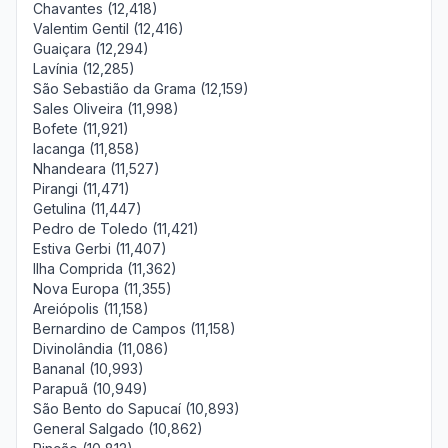
Chavantes (12,418)
Valentim Gentil (12,416)
Guaiçara (12,294)
Lavínia (12,285)
São Sebastião da Grama (12,159)
Sales Oliveira (11,998)
Bofete (11,921)
Iacanga (11,858)
Nhandeara (11,527)
Pirangi (11,471)
Getulina (11,447)
Pedro de Toledo (11,421)
Estiva Gerbi (11,407)
Ilha Comprida (11,362)
Nova Europa (11,355)
Areiópolis (11,158)
Bernardino de Campos (11,158)
Divinolândia (11,086)
Bananal (10,993)
Parapuã (10,949)
São Bento do Sapucaí (10,893)
General Salgado (10,862)