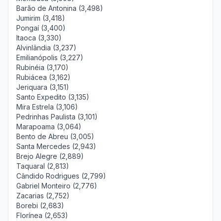
Barão de Antonina (3,498)
Jumirim (3,418)
Pongaí (3,400)
Itaoca (3,330)
Alvinlândia (3,237)
Emilianópolis (3,227)
Rubinéia (3,170)
Rubiácea (3,162)
Jeriquara (3,151)
Santo Expedito (3,135)
Mira Estrela (3,106)
Pedrinhas Paulista (3,101)
Marapoama (3,064)
Bento de Abreu (3,005)
Santa Mercedes (2,943)
Brejo Alegre (2,889)
Taquaral (2,813)
Cândido Rodrigues (2,799)
Gabriel Monteiro (2,776)
Zacarias (2,752)
Borebi (2,683)
Florínea (2,653)