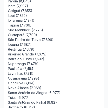
Irapuã (8,048)
Icém (7,997)
Catiguá (7,855)
Itobi (7,852)
Ibirarema (7,841)
Tapiraí (7,766)
Sud Mennucci (7,728)
Guatapará (7,709)
São Pedro do Turvo (7,696)
Ipeúna (7,687)
Restinga (7,679)
Ribeirão Grande (7,679)
Barra do Turvo (7,632)
Nuporanga (7,478)
Paulicéia (7,454)
Lavrinhas (7,311)
Cosmorama (7,298)
Orindiúva (7,194)
Nova Aliança (7,068)
Santo Antônio da Alegria (6,977)
Tuiuti (6,977)
Santo Antônio do Pinhal (6,827)
Jambeiro (6,717)