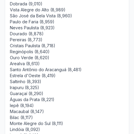
Dobrada (9,010)
Vista Alegre do Alto (8,989)
São José da Bela Vista (8,960)
Paulo de Faria (8,959)
Neves Paulista (8,923)
Dourado (8,878)
Pereiras (8,773)
Cristais Paulista (8,718)
Reginópolis (8,640)
Ouro Verde (8,620)
Arealva (8,613)
Santo Antônio do Aracanguá (8,481)
Estrela d'Oeste (8,419)
Saltinho (8,393)
Irapuru (8,325)
Guaraçaí (8,290)
Águas da Prata (8,221)
Iepê (8,194)
Macaubal (8,147)
Bilac (8,117)
Monte Alegre do Sul (8,111)
Lindóia (8,092)