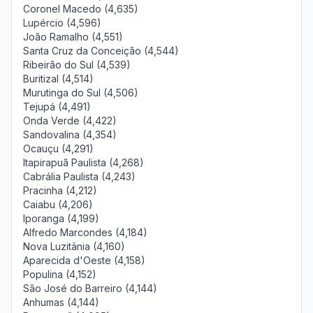
Coronel Macedo (4,635)
Lupércio (4,596)
João Ramalho (4,551)
Santa Cruz da Conceição (4,544)
Ribeirão do Sul (4,539)
Buritizal (4,514)
Murutinga do Sul (4,506)
Tejupá (4,491)
Onda Verde (4,422)
Sandovalina (4,354)
Ocauçu (4,291)
Itapirapuã Paulista (4,268)
Cabrália Paulista (4,243)
Pracinha (4,212)
Caiabu (4,206)
Iporanga (4,199)
Alfredo Marcondes (4,184)
Nova Luzitânia (4,160)
Aparecida d'Oeste (4,158)
Populina (4,152)
São José do Barreiro (4,144)
Anhumas (4,144)