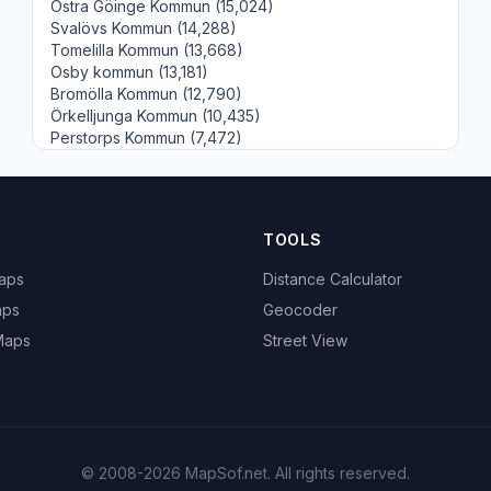
Östra Göinge Kommun (15,024)
Svalövs Kommun (14,288)
Tomelilla Kommun (13,668)
Osby kommun (13,181)
Bromölla Kommun (12,790)
Örkelljunga Kommun (10,435)
Perstorps Kommun (7,472)
TOOLS
Maps
Distance Calculator
aps
Geocoder
 Maps
Street View
© 2008-2026 MapSof.net. All rights reserved.