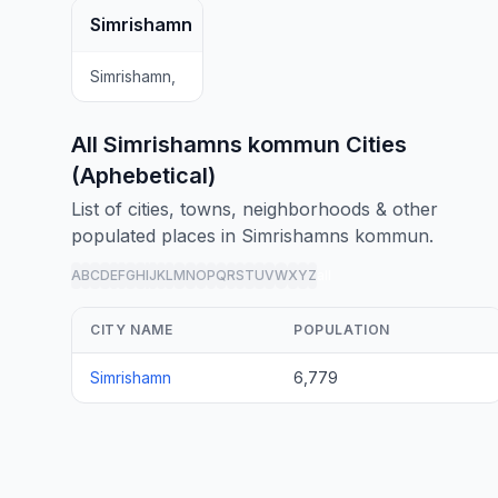
Simrishamn
Simrishamn,
All Simrishamns kommun Cities
(Aphebetical)
List of cities, towns, neighborhoods & other
populated places in Simrishamns kommun.
A
B
C
D
E
F
G
H
I
J
K
L
M
N
O
P
Q
R
S
T
U
V
W
X
Y
Z
all
CITY NAME
POPULATION
Simrishamn
6,779