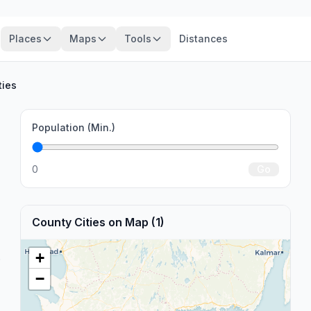
Places
Maps
Tools
Distances
ties
Population (Min.)
0
Go
County Cities on Map (1)
.
+
−