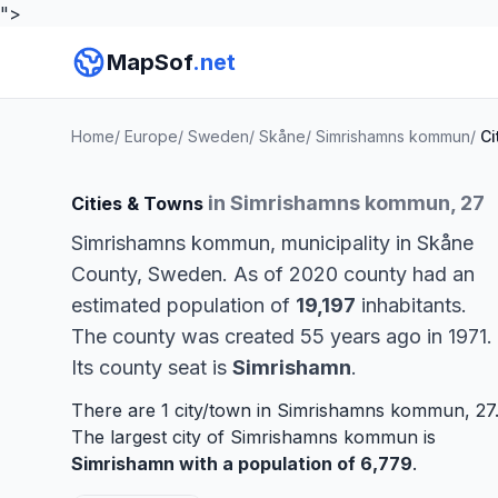
">
MapSof
.net
Home
/
Europe
/
Sweden
/
Skåne
/
Simrishamns kommun
/
Ci
in Simrishamns kommun, 27
Cities & Towns
Simrishamns kommun, municipality in Skåne
County, Sweden. As of 2020 county had an
estimated population of
19,197
inhabitants.
The county was created 55 years ago in 1971.
Its county seat is
Simrishamn
.
There are 1 city/town in Simrishamns kommun, 27
The largest city of Simrishamns kommun is
Simrishamn
with a population of 6,779
.