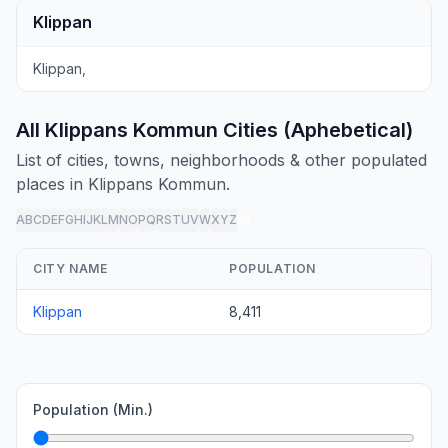
Klippan
Klippan,
All Klippans Kommun Cities (Aphebetical)
List of cities, towns, neighborhoods & other populated
places in Klippans Kommun.
A
B
C
D
E
F
G
H
I
J
K
L
M
N
O
P
Q
R
S
T
U
V
W
X
Y
Z
all
CITY NAME
POPULATION
Klippan
8,411
Population (Min.)