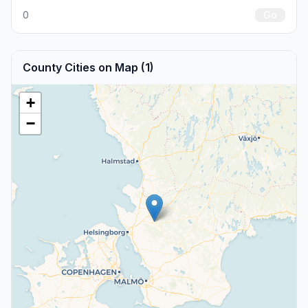
0
Go
County Cities on Map (1)
+
−