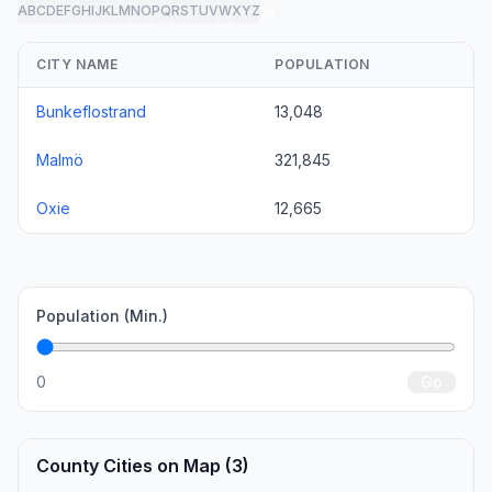
A
B
C
D
E
F
G
H
I
J
K
L
M
N
O
P
Q
R
S
T
U
V
W
X
Y
Z
all
CITY NAME
POPULATION
Bunkeflostrand
13,048
Malmö
321,845
Oxie
12,665
Population (Min.)
0
Go
County Cities on Map (3)