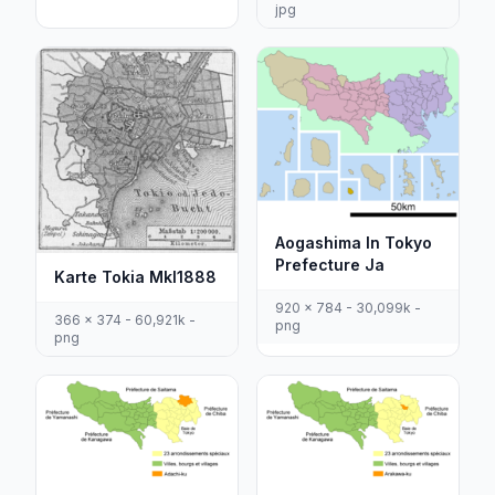
jpg
Aogashima In Tokyo
Prefecture Ja
Karte Tokia Mkl1888
920 x 784 - 30,099k -
366 x 374 - 60,921k -
png
png