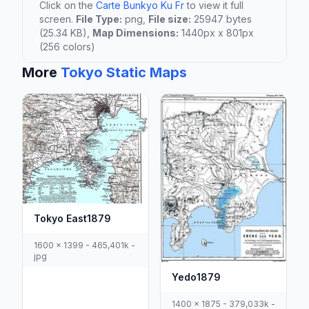
Click on the
Carte Bunkyo Ku Fr
to view it full
screen.
File Type:
png,
File size:
25947 bytes
(25.34 KB),
Map Dimensions:
1440px x 801px
(256 colors)
More
Tokyo Static Maps
Tokyo East1879
1600 x 1399 - 465,401k -
jpg
Yedo1879
1400 x 1875 - 379,033k -