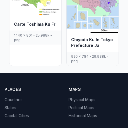
Carte Toshima Ku Fr
1440 x 801 - 25,988k -
Chiyoda Ku In Tokyo
png
Prefecture Ja
920 x 784 - 29,938k -
png
PLACES
MAPS
Countries
Physical Maps
States
Political Maps
Capital Cities
Historical Maps