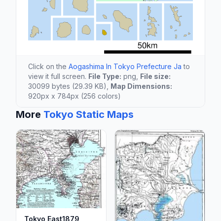
Click on the
Aogashima In Tokyo Prefecture Ja
to
view it full screen.
File Type:
png,
File size:
30099 bytes (29.39 KB),
Map Dimensions:
920px x 784px (256 colors)
More
Tokyo Static Maps
Tokyo East1879