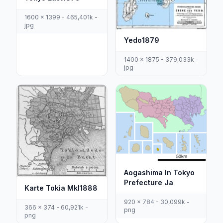
1600 x 1399 - 465,401k -
jpg
Yedo1879
1400 x 1875 - 379,033k -
jpg
Aogashima In Tokyo
Prefecture Ja
Karte Tokia Mkl1888
920 x 784 - 30,099k -
366 x 374 - 60,921k -
png
png