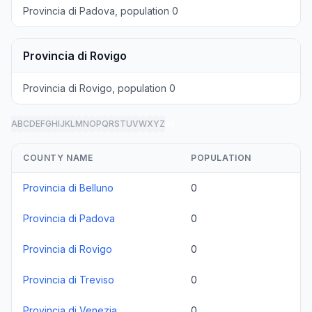
Provincia di Padova, population 0
Provincia di Rovigo
Provincia di Rovigo, population 0
A
B
C
D
E
F
G
H
I
J
K
L
M
N
O
P
Q
R
S
T
U
V
W
X
Y
Z
all
COUNTY NAME
POPULATION
Provincia di Belluno
0
Provincia di Padova
0
Provincia di Rovigo
0
Provincia di Treviso
0
Provincia di Venezia
0