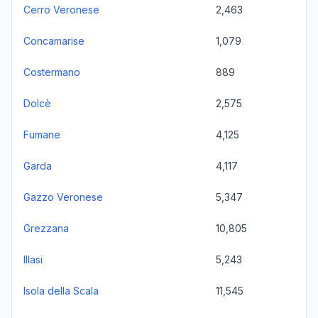
Cerro Veronese
2,463
Concamarise
1,079
Costermano
889
Dolcè
2,575
Fumane
4,125
Garda
4,117
Gazzo Veronese
5,347
Grezzana
10,805
Illasi
5,243
Isola della Scala
11,545