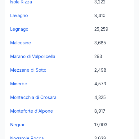
Isola Rizza
3,222
Lavagno
8,410
Legnago
25,259
Malcesine
3,685
Marano di Valpolicella
293
Mezzane di Sotto
2,498
Minerbe
4,573
Montecchia di Crosara
4,325
Monteforte d'Alpone
8,917
Negrar
17,093
Nogarole Rocca
3,638