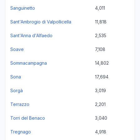
Sanguinetto
4,011
Sant'Ambrogio di Valpollicella
11,818
Sant'Anna d'Alfaedo
2,535
Soave
7,108
Sommacampagna
14,802
Sona
17,694
Sorgà
3,019
Terrazzo
2,201
Torri del Benaco
3,040
Tregnago
4,918