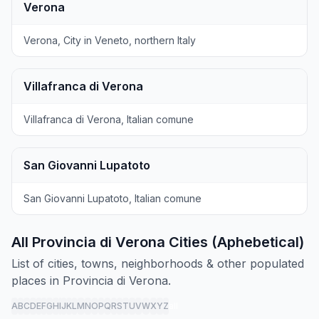
Verona
Verona, City in Veneto, northern Italy
Villafranca di Verona
Villafranca di Verona, Italian comune
San Giovanni Lupatoto
San Giovanni Lupatoto, Italian comune
All Provincia di Verona Cities (Aphebetical)
List of cities, towns, neighborhoods & other populated
places in Provincia di Verona.
A
B
C
D
E
F
G
H
I
J
K
L
M
N
O
P
Q
R
S
T
U
V
W
X
Y
Z
all