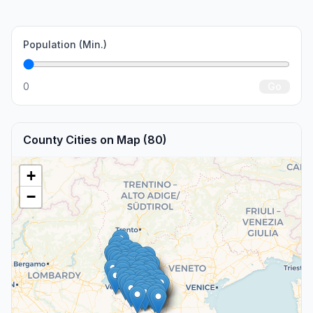
Population (Min.)
0
Go
County Cities on Map (80)
+
−