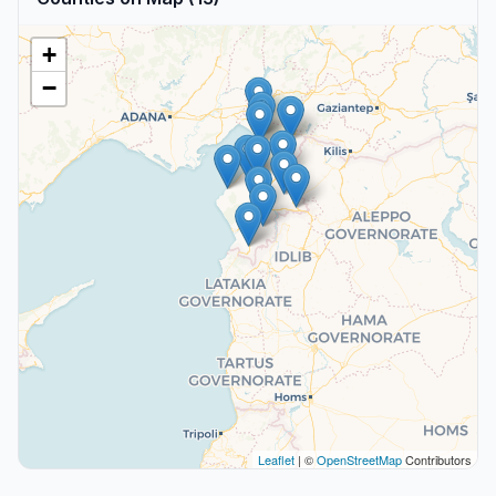
+
−
Leaflet
| ©
OpenStreetMap
Contributors