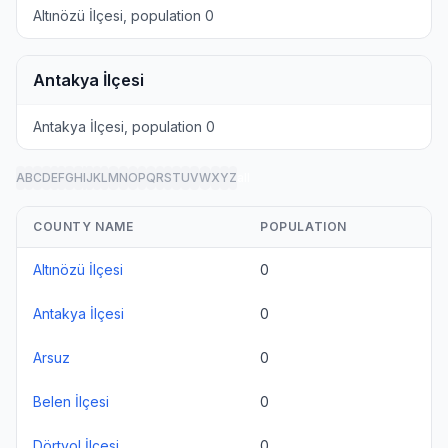
Altınözü İlçesi, population 0
Antakya İlçesi
Antakya İlçesi, population 0
A
B
C
D
E
F
G
H
I
J
K
L
M
N
O
P
Q
R
S
T
U
V
W
X
Y
Z
all
COUNTY NAME
POPULATION
Altınözü İlçesi
0
Antakya İlçesi
0
Arsuz
0
Belen İlçesi
0
Dörtyol İlçesi
0