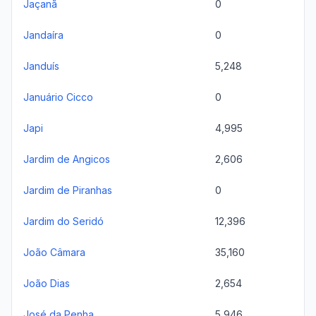
Jaçanã
0
Jandaíra
0
Janduís
5,248
Januário Cicco
0
Japi
4,995
Jardim de Angicos
2,606
Jardim de Piranhas
0
Jardim do Seridó
12,396
João Câmara
35,160
João Dias
2,654
José da Penha
5,946