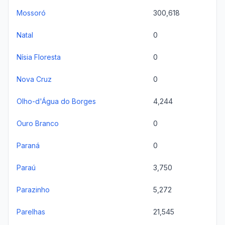
Mossoró
300,618
Natal
0
Nísia Floresta
0
Nova Cruz
0
Olho-d'Água do Borges
4,244
Ouro Branco
0
Paraná
0
Paraú
3,750
Parazinho
5,272
Parelhas
21,545