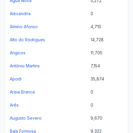
Água Nova
3,272
Alexandria
0
Almino Afonso
4,710
Alto do Rodrigues
14,728
Angicos
11,705
Antônio Martins
7,154
Apodi
35,874
Areia Branca
0
Arês
0
Augusto Severo
9,670
Baía Formosa
9,322