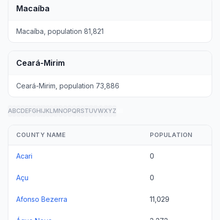
Macaíba
Macaíba, population 81,821
Ceará-Mirim
Ceará-Mirim, population 73,886
A
B
C
D
E
F
G
H
I
J
K
L
M
N
O
P
Q
R
S
T
U
V
W
X
Y
Z
all
COUNTY NAME
POPULATION
Acari
0
Açu
0
Afonso Bezerra
11,029