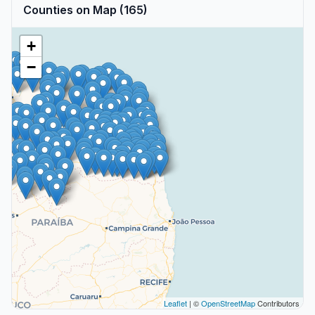
Counties on Map (165)
+
−
Leaflet
| ©
OpenStreetMap
Contributors