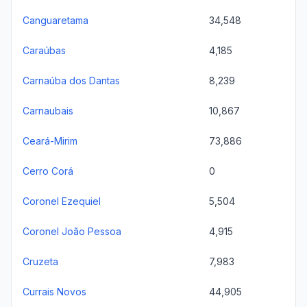
Canguaretama
34,548
Caraúbas
4,185
Carnaúba dos Dantas
8,239
Carnaubais
10,867
Ceará-Mirim
73,886
Cerro Corá
0
Coronel Ezequiel
5,504
Coronel João Pessoa
4,915
Cruzeta
7,983
Currais Novos
44,905