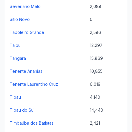
Severiano Melo
2,088
Sítio Novo
0
Taboleiro Grande
2,586
Taipu
12,297
Tangará
15,869
Tenente Ananias
10,855
Tenente Laurentino Cruz
6,019
Tibau
4,140
Tibau do Sul
14,440
Timbaúba dos Batistas
2,421