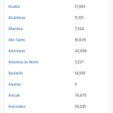
Aiuaba
17,493
Alcântaras
11,321
Altaneira
7,344
Alto Santo
16,876
Amontada
42,098
Antonina do Norte
7,227
Apuiarés
14,565
Aquiraz
0
Aracati
74,975
Aracoiaba
26,535