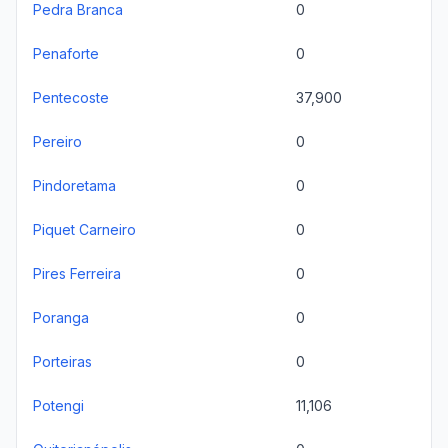
Pedra Branca
0
Penaforte
0
Pentecoste
37,900
Pereiro
0
Pindoretama
0
Piquet Carneiro
0
Pires Ferreira
0
Poranga
0
Porteiras
0
Potengi
11,106