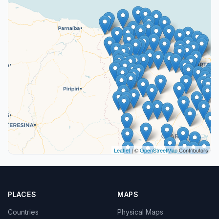
Leaflet
| ©
OpenStreetMap
Contributors
PLACES
MAPS
Countries
Physical Maps