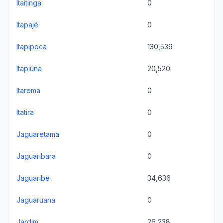
Itaitinga
0
Itapajé
0
Itapipoca
130,539
Itapiúna
20,520
Itarema
0
Itatira
0
Jaguaretama
0
Jaguaribara
0
Jaguaribe
34,636
Jaguaruana
0
Jardim
26,238