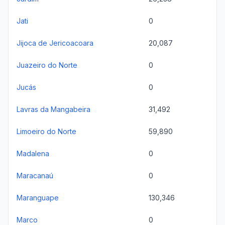
Jati
0
Jijoca de Jericoacoara
20,087
Juazeiro do Norte
0
Jucás
0
Lavras da Mangabeira
31,492
Limoeiro do Norte
59,890
Madalena
0
Maracanaú
0
Maranguape
130,346
Marco
0