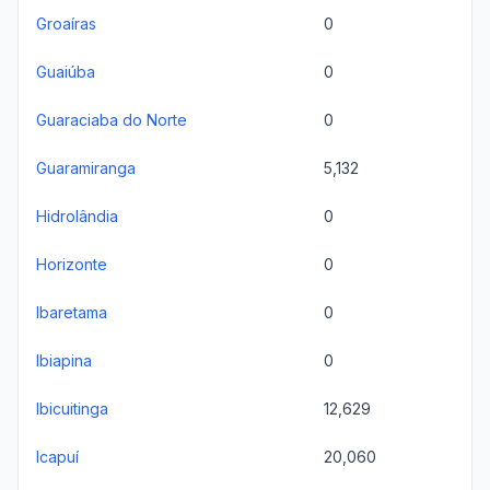
Groaíras
0
Guaiúba
0
Guaraciaba do Norte
0
Guaramiranga
5,132
Hidrolândia
0
Horizonte
0
Ibaretama
0
Ibiapina
0
Ibicuitinga
12,629
Icapuí
20,060