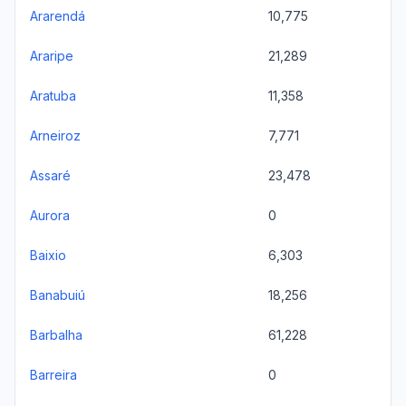
Ararendá
10,775
Araripe
21,289
Aratuba
11,358
Arneiroz
7,771
Assaré
23,478
Aurora
0
Baixio
6,303
Banabuiú
18,256
Barbalha
61,228
Barreira
0