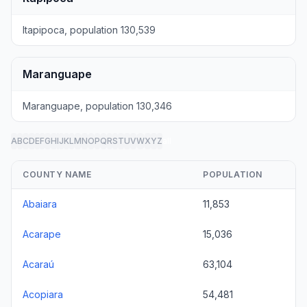
Itapipoca, population 130,539
Maranguape
Maranguape, population 130,346
A
B
C
D
E
F
G
H
I
J
K
L
M
N
O
P
Q
R
S
T
U
V
W
X
Y
Z
all
COUNTY NAME
POPULATION
Abaiara
11,853
Acarape
15,036
Acaraú
63,104
Acopiara
54,481