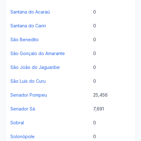
Santana do Acaraú
0
Santana do Cariri
0
São Benedito
0
São Gonçalo do Amarante
0
São João do Jaguaribe
0
São Luís do Curu
0
Senador Pompeu
25,456
Senador Sá
7,691
Sobral
0
Solonópole
0