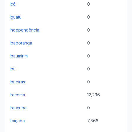
Icó
0
Iguatu
0
Independência
0
Ipaporanga
0
Ipaumirim
0
Ipu
0
Ipueiras
0
Iracema
12,296
Irauçuba
0
Itaiçaba
7,866