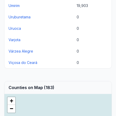
Umirim
19,903
Uruburetama
0
Uruoca
0
Varjota
0
Várzea Alegre
0
Viçosa do Ceará
0
Counties on Map (183)
+
−