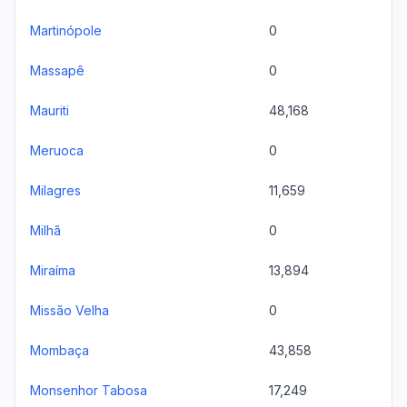
Martinópole
0
Massapê
0
Mauriti
48,168
Meruoca
0
Milagres
11,659
Milhã
0
Miraíma
13,894
Missão Velha
0
Mombaça
43,858
Monsenhor Tabosa
17,249