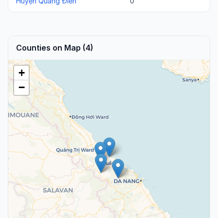
Huyện Quảng Ðiền
0
Counties on Map (4)
+
−