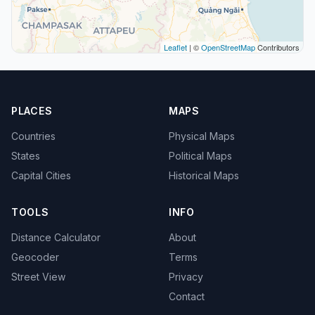
Leaflet
| ©
OpenStreetMap
Contributors
PLACES
MAPS
Countries
Physical Maps
States
Political Maps
Capital Cities
Historical Maps
TOOLS
INFO
Distance Calculator
About
Geocoder
Terms
Street View
Privacy
Contact