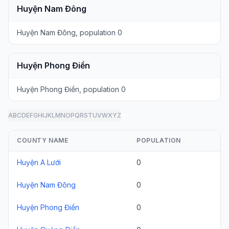
Huyện Nam Đông
Huyện Nam Đông, population 0
Huyện Phong Điền
Huyện Phong Điền, population 0
A
B
C
D
E
F
G
H
I
J
K
L
M
N
O
P
Q
R
S
T
U
V
W
X
Y
Z
all
COUNTY NAME
POPULATION
Huyện A Lưới
0
Huyện Nam Đông
0
Huyện Phong Điền
0