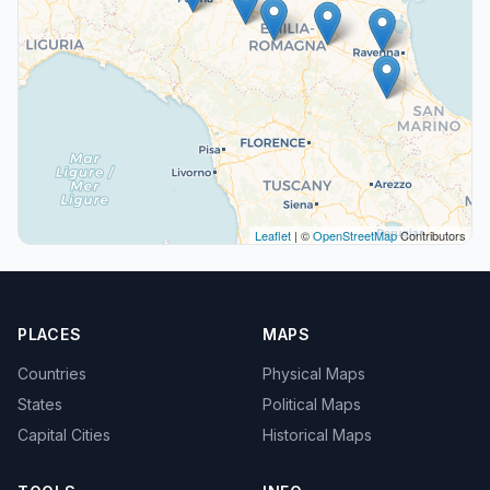
Leaflet
| ©
OpenStreetMap
Contributors
PLACES
MAPS
Countries
Physical Maps
States
Political Maps
Capital Cities
Historical Maps