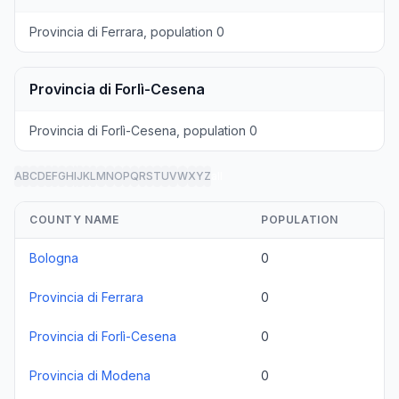
Provincia di Ferrara, population 0
Provincia di Forlì-Cesena
Provincia di Forlì-Cesena, population 0
A
B
C
D
E
F
G
H
I
J
K
L
M
N
O
P
Q
R
S
T
U
V
W
X
Y
Z
all
COUNTY NAME
POPULATION
Bologna
0
Provincia di Ferrara
0
Provincia di Forlì-Cesena
0
Provincia di Modena
0