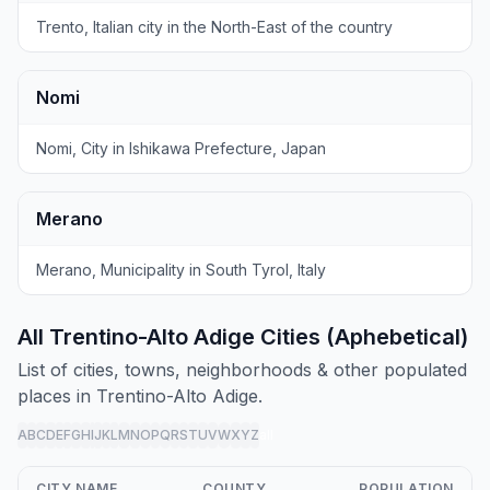
Trento, Italian city in the North-East of the country
Nomi
Nomi, City in Ishikawa Prefecture, Japan
Merano
Merano, Municipality in South Tyrol, Italy
All Trentino-Alto Adige Cities (Aphebetical)
List of cities, towns, neighborhoods & other populated
places in Trentino-Alto Adige.
A
B
C
D
E
F
G
H
I
J
K
L
M
N
O
P
Q
R
S
T
U
V
W
X
Y
Z
all
CITY NAME
COUNTY
POPULATION