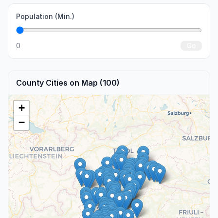
Population (Min.)
0
Go
County Cities on Map (100)
+
−