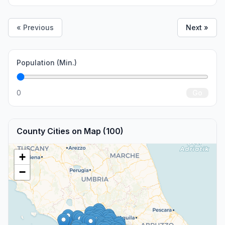
« Previous
Next »
Population (Min.)
0
Go
County Cities on Map (100)
+
−