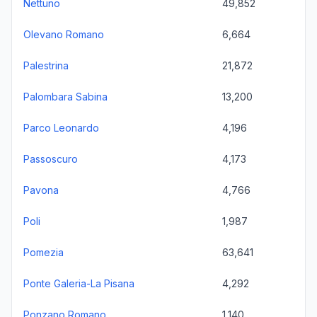
Nettuno
49,852
Olevano Romano
6,664
Palestrina
21,872
Palombara Sabina
13,200
Parco Leonardo
4,196
Passoscuro
4,173
Pavona
4,766
Poli
1,987
Pomezia
63,641
Ponte Galeria-La Pisana
4,292
Ponzano Romano
1,140