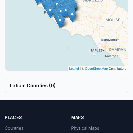
Leaflet
| ©
OpenStreetMap
Contributors
Latium Counties (0)
PLACES
MAPS
Countries
Physical Maps