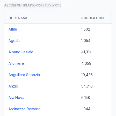
A
B
C
D
E
F
G
H
I
J
K
L
M
N
O
P
Q
R
S
T
U
V
W
X
Y
Z
all
CITY NAME
POPULATION
Affile
1,502
Agosta
1,054
Albano Laziale
41,314
Allumiere
4,059
Anguillara Sabazia
19,426
Anzio
54,710
Ara Nova
6,158
Arcinazzo Romano
1,344