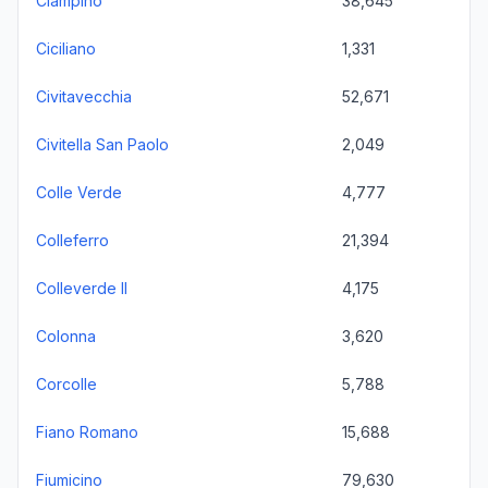
Ciampino
38,645
Ciciliano
1,331
Civitavecchia
52,671
Civitella San Paolo
2,049
Colle Verde
4,777
Colleferro
21,394
Colleverde II
4,175
Colonna
3,620
Corcolle
5,788
Fiano Romano
15,688
Fiumicino
79,630