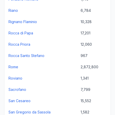
Riano
6,784
Rignano Flaminio
10,328
Rocca di Papa
17,201
Rocca Priora
12,060
Rocca Santo Stefano
967
Rome
2,872,800
Roviano
1,341
Sacrofano
7,799
San Cesareo
15,552
San Gregorio da Sassola
1,582