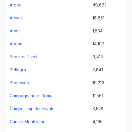
Ardea
49,663
Ariccia
18,851
Arsoli
1,534
Artena
14,107
Bagni di Tivoli
9,418
Bellegra
2,841
Bracciano
19,219
Campagnano di Roma
11,561
Campo Limpido-Favale
3,528
Canale Monterano
4,165