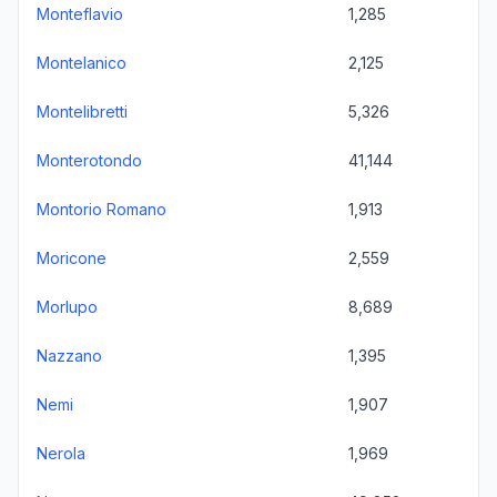
Monteflavio
1,285
Montelanico
2,125
Montelibretti
5,326
Monterotondo
41,144
Montorio Romano
1,913
Moricone
2,559
Morlupo
8,689
Nazzano
1,395
Nemi
1,907
Nerola
1,969